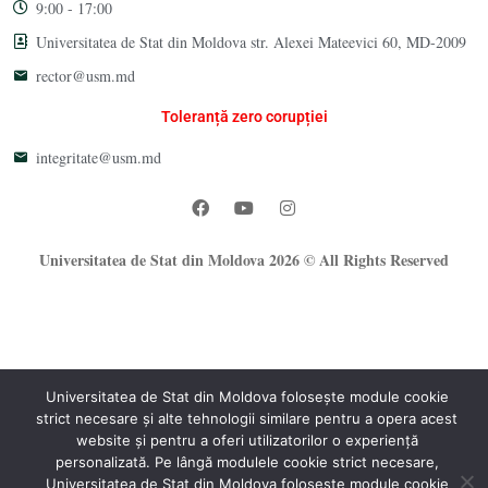
9:00 - 17:00
Universitatea de Stat din Moldova str. Alexei Mateevici 60, MD-2009
rector@usm.md
Toleranță zero corupției
integritate@usm.md
Universitatea de Stat din Moldova 2026 © All Rights Reserved
Universitatea de Stat din Moldova folosește module cookie
strict necesare și alte tehnologii similare pentru a opera acest
website și pentru a oferi utilizatorilor o experiență
®
personalizată. Pe lângă modulele cookie strict necesare,
Oficiul Programare Web al USM
Universitatea de Stat din Moldova folosește module cookie