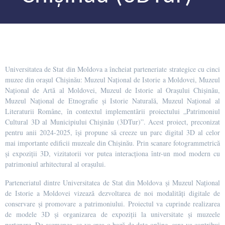
Universitatea de Stat din Moldova a încheiat parteneriate strategice cu cinci
muzee din orașul Chișinău: Muzeul Național de Istorie a Moldovei, Muzeul
Național de Artă al Moldovei, Muzeul de Istorie al Orașului Chișinău,
Muzeul Național de Etnografie și Istorie Naturală, Muzeul Național al
Literaturii Române, în contextul implementării proiectului „Patrimoniul
Cultural 3D al Municipiului Chișinău (3DTur)”. Acest proiect, preconizat
pentru anii 2024-2025, își propune să creeze un parc digital 3D al celor
mai importante edificii muzeale din Chișinău. Prin scanare fotogrammetrică
și expoziții 3D, vizitatorii vor putea interacționa într-un mod modern cu
patrimoniul arhitectural al orașului.
Parteneriatul dintre Universitatea de Stat din Moldova și Muzeul Național
de Istorie a Moldovei vizează dezvoltarea de noi modalități digitale de
conservare și promovare a patrimoniului. Proiectul va cuprinde realizarea
de modele 3D și organizarea de expoziții la universitate și muzeele
partenere. De asemenea, se va crea o bază de date online, care va contribui