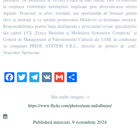
la creșterea vizibilității instituțiilor implicate prin diversificarea ofertei
digitale. Proiectul va oferi, totodată, noi oportunități de formare pentru
elevi și studenți și va sprijini promovarea Moldovei ca destinație turistică.
Responsabilitatea pentru buna desfășurare a proiectului revine specialiștilor
din cadrul LCȘ „Fizica Mediului și Modelarea Sistemelor Complexe” și
Centrul de Management al Patrimoniului Cultural ale USM, în colaborare
cu compania PRIDE SYSTEM S.R.L., director de proiect dr. conf.
Veaceslav Sprincean.
Fa
T
Te
V
G
Pa
ce
wi
le
K
m
rt
bo
tte
gr
ail
aj
Mai multe imagini →
ok
r
a
ea
https://www.flickr.com/photos/usm-md/albums/
m
ză
Published
miercuri, 9 octombrie 2024