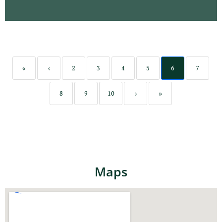
«
‹
2
3
4
5
6
7
8
9
10
›
»
Maps