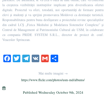
la creșterea vizibilității instituțiilor implicate prin diversificarea ofertei
digitale. Proiectul va oferi, totodată, noi oportunități de formare pentru
elevi și studenți și va sprijini promovarea Moldovei ca destinație turistică.
Responsabilitatea pentru buna desfășurare a proiectului revine specialiștilor
din cadrul LCȘ „Fizica Mediului și Modelarea Sistemelor Complexe” și
Centrul de Management al Patrimoniului Cultural ale USM, în colaborare
cu compania PRIDE SYSTEM S.R.L., director de proiect dr. conf.
Veaceslav Sprincean.
Fa
T
Te
V
G
S
ce
wi
le
K
m
ha
bo
tte
gr
ail
re
Mai multe imagini →
ok
r
a
https://www.flickr.com/photos/usm-md/albums/
m
Published
Wednesday October 9th, 2024