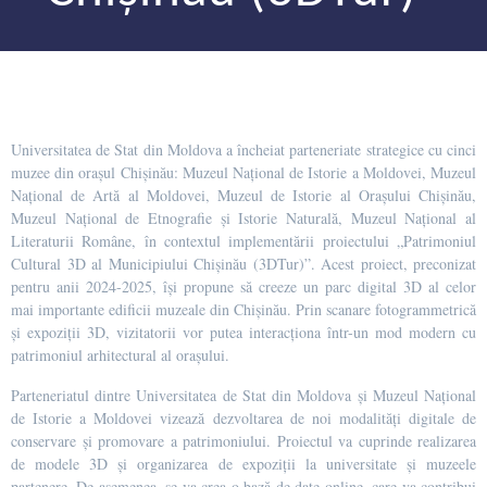
Universitatea de Stat din Moldova a încheiat parteneriate strategice cu cinci
muzee din orașul Chișinău: Muzeul Național de Istorie a Moldovei, Muzeul
Național de Artă al Moldovei, Muzeul de Istorie al Orașului Chișinău,
Muzeul Național de Etnografie și Istorie Naturală, Muzeul Național al
Literaturii Române, în contextul implementării proiectului „Patrimoniul
Cultural 3D al Municipiului Chișinău (3DTur)”. Acest proiect, preconizat
pentru anii 2024-2025, își propune să creeze un parc digital 3D al celor
mai importante edificii muzeale din Chișinău. Prin scanare fotogrammetrică
și expoziții 3D, vizitatorii vor putea interacționa într-un mod modern cu
patrimoniul arhitectural al orașului.
Parteneriatul dintre Universitatea de Stat din Moldova și Muzeul Național
de Istorie a Moldovei vizează dezvoltarea de noi modalități digitale de
conservare și promovare a patrimoniului. Proiectul va cuprinde realizarea
de modele 3D și organizarea de expoziții la universitate și muzeele
partenere. De asemenea, se va crea o bază de date online, care va contribui