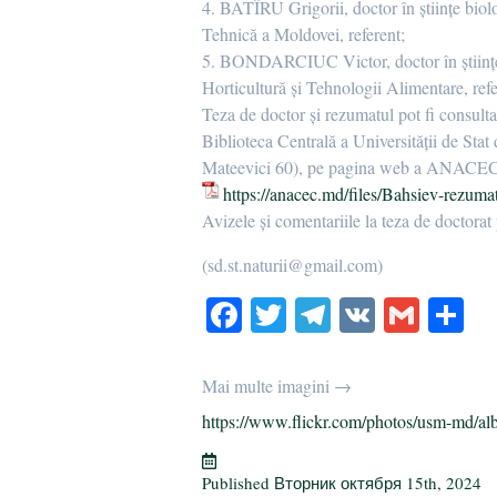
4. BATÎRU Grigorii, doctor în științe biolo
Tehnică a Moldovei, referent;
5. BONDARCIUC Victor, doctor în științe ag
Horticultură și Tehnologii Alimentare, refe
Teza de doctor și rezumatul pot fi consult
Biblioteca Centrală a Universității de St
Mateevici 60), pe pagina web a ANACE
https://anacec.md/files/Bahsiev-rezuma
Avizele și comentariile la teza de doctorat 
(sd.st.naturii@gmail.com)
Fa
T
Te
V
G
О
ce
wi
le
K
m
т
bo
tte
gr
ail
р
Mai multe imagini →
ok
r
a
а
https://www.flickr.com/photos/usm-md/al
m
в
и
Published
Вторник октября 15th, 2024