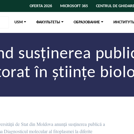
OFERTA 2026
MICROSOFT 365
CENTRUL DE GHIDARE
USM
ФАКУЛЬТЕТЫ
ОБРАЗОВАНИЕ
ИНСТИТУТ
ind susținerea publi
orat în științe biol
ersității de Stat din Moldova anunță susținerea publică a
ma Diagnosticul molecular al fitoplasmei la diferite