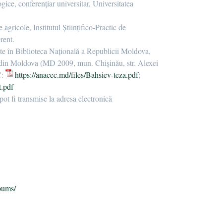
gice, conferențiar universitar, Universitatea
ricole, Institutul Științifico-Practic de
rent.
ate în Biblioteca Națională a Republicii Moldova,
at din Moldova (MD 2009, mun. Chișinău, str. Alexei
C:
https://anacec.md/files/Bahsiev-teza.pdf
;
t.pdf
pot fi transmise la adresa electronică
п
bums/