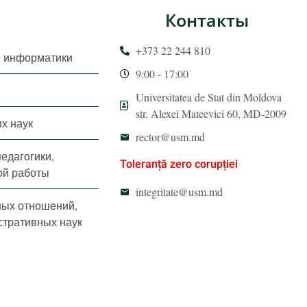
Контакты
+373 22 244 810
и информатики
9:00 - 17:00
Universitatea de Stat din Moldova
str. Alexei Mateevici 60, MD-2009
х наук
rector@usm.md
педагогики,
Toleranță zero corupției
ой работы
integritate@usm.md
ных отношений,
стративных наук