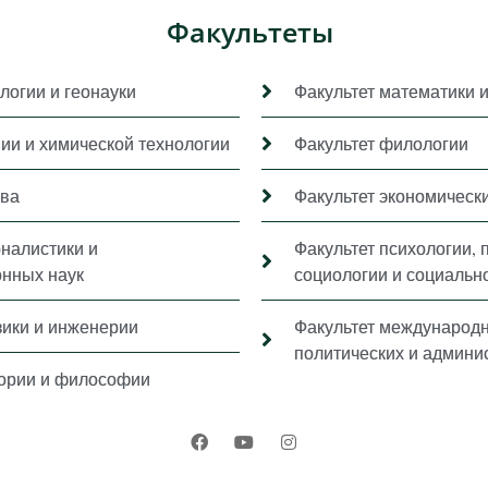
Факультеты
логии и геонауки
Факультет математики 
мии и химической технологии
Факультет филологии
ава
Факультет экономически
рналистики и
Факультет психологии, 
нных наук
социологии и социальн
зики и инженерии
Факультет международ
политических и админи
тории и философии