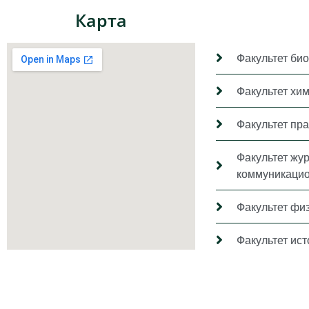
Карта
Факультет био
Факультет хи
Факультет пр
Факультет жу
коммуникацио
Факультет фи
Факультет ис