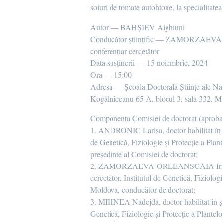
soiuri de tomate autohtone, la specialitat
Autor — BAHȘIEV Aighiuni
Conducător științific — ZAMORZAEVA-O
conferențiar cercetător
Data susținerii — 15 noiembrie, 2024
Ora — 15:00
Adresa — Școala Doctorală Științe ale Natu
Kogălniceanu 65 A, blocul 3, sala 332, 
Componența Comisiei de doctorat (aprobată 
1. ANDRONIC Larisa, doctor habilitat în ști
de Genetică, Fiziologie și Protecție a Plan
președinte al Comisiei de doctorat;
2. ZAMORZAEVA-ORLEANSCAIA Irina, doct
cercetător, Institutul de Genetică, Fiziologi
Moldova, conducător de doctorat;
3. MIHNEA Nadejda, doctor habilitat în știi
Genetică, Fiziologie și Protecție a Plantelo