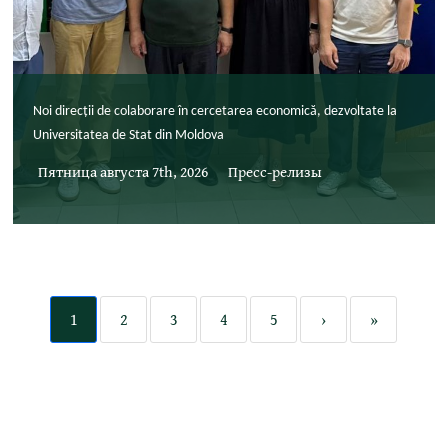
Noi direcții de colaborare în cercetarea economică, dezvoltate la
Universitatea de Stat din Moldova
Пятница августа 7th, 2026
Пресс-релизы
1
2
3
4
5
›
»