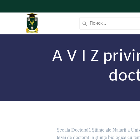
A V I Z priv
doct
Școala Doctorală Științe ale Naturii a Univ
tezei de doctorat în științe biologice cu te