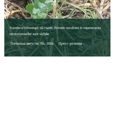
Transferul tehnologic dă roade: Primele rezultate în regenerarea
cernoziomurilor sunt vizibile
Пятница августа 7th, 2026
Пресс-релизы