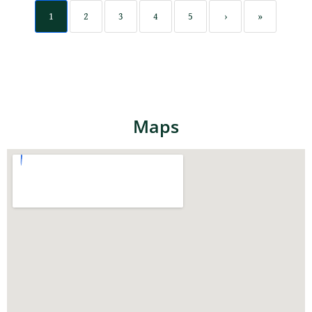
1
2
3
4
5
›
»
Maps