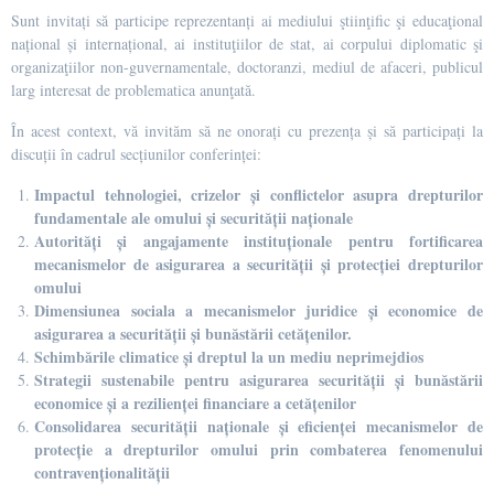
Sunt invitați să participe reprezentanți ai mediului ştiinţific şi educaţional
național și internațional, ai instituţiilor de stat, ai corpului diplomatic şi
organizaţiilor non-guvernamentale, doctoranzi, mediul de afaceri, publicul
larg interesat de problematica anunţată.
În acest context, vă invităm să ne onorați cu prezența și să participați la
discuții în cadrul secțiunilor conferinței:
Impactul tehnologiei, crizelor și conflictelor asupra drepturilor
fundamentale ale omului și securității naționale
Autorități și angajamente instituționale pentru fortificarea
mecanismelor de asigurarea a securității și protecției drepturilor
omului
Dimensiunea sociala a mecanismelor juridice și economice de
asigurarea a securității și bunăstării cetățenilor.
Schimbările climatice și dreptul la un mediu neprimejdios
Strategii sustenabile pentru asigurarea securității și bunăstării
economice și a rezilienței financiare a cetățenilor
Consolidarea securității naționale și eficienței mecanismelor de
protecție a drepturilor omului prin combaterea fenomenului
contravenționalității