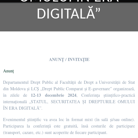
DIGITALĂ”
ANUNȚ / INVITAȚIE
Anunț
Departamentul Drept Public al Facultății de Drept a Universității de Stat
din Moldova și LCȘ „Drept Public Comparat și E-guvernare” organizează,
12-13 decembrie 2024
în zilele de
, Conferința științifico-practică
internațională „STATUL, SECURITATEA ȘI DREPTURILE OMULUI
ÎN ERA DIGITALĂ”.
Evenimentul științific va avea loc în format mixt (în sală și/sau online).
Participarea la conferință este gratuită, însă costurile de participare
(transport, cazare, etc.) sunt acoperite de fiecare participant.