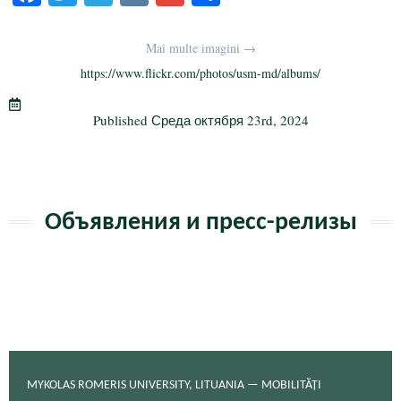
ce
wi
le
K
m
тп
bo
tte
gr
ail
р
Mai multe imagini →
ok
r
a
а
https://www.flickr.com/photos/usm-md/albums/
m
в
Published
Среда октября 23rd, 2024
и
ть
Объявления и пресс-релизы
MYKOLAS ROMERIS UNIVERSITY, LITUANIA — MOBILITĂȚI