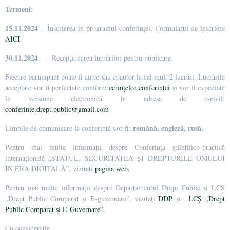
Termeni:
15.11.2024
– Înscrierea în programul conferinței. Formularul de înscriere
AICI
.
30.11.2024
— Recepționarea lucrărilor pentru publicare.
Fiecare participant poate fi autor sau coautor la cel mult 2 lucrări. Lucrările
acceptate vor fi perfectate conform
cerințelor conferinței
și vor fi expediate
în versiune electronică la adresa de e-mail:
conferinte.drept.public@gmail.com
română, engleză, rusă.
Limbile de comunicare la conferință vor fi:
Pentru mai multe informații despre Conferința științifico-practică
internațională „STATUL, SECURITATEA ȘI DREPTURILE OMULUI
ÎN ERA DIGITALĂ”, vizitați
pagina web.
Pentru mai multe informații despre Departamentul Drept Public și LCȘ
„Drept Public Comparat și E-guvernare”, vizitați
DDP
și
LCȘ „Drept
Public Comparat și E-Guvernare”
.
Cu considerație,