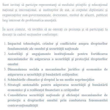
Sunt invitați să participe reprezentanți ai mediului ştiinţific şi educaţional
național și internațional, ai instituţiilor de stat, ai corpului diplomatic şi
organizaţiilor non-guvernamentale, doctoranzi, mediul de afaceri, publicul
larg interesat de problematica anunţată.
În acest context, vă invităm să ne onorați cu prezența și să participați la
discuții în cadrul secțiunilor conferinței:
Impactul tehnologiei, crizelor și conflictelor asupra drepturilor
fundamentale ale omului și securității naționale
Autorități și angajamente instituționale pentru fortificarea
mecanismelor de asigurarea a securității și protecției drepturilor
omului
Dimensiunea sociala a mecanismelor juridice și economice de
asigurarea a securității și bunăstării cetățenilor.
Schimbările climatice și dreptul la un mediu neprimejdios
Strategii sustenabile pentru asigurarea securității și bunăstării
economice și a rezilienței financiare a cetățenilor
Consolidarea securității naționale și eficienței mecanismelor de
protecție a drepturilor omului prin combaterea fenomenului
contravenționalității