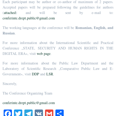
Each participant may be author or co-author of maximum of 2 papers.
Accepted papers will be prepared following the guidelines for authors
(
attached
) and will be sent by e-mail to:
conferinte.drept.public@gmail.com
Romanian, English, and
The working languages at the conference will be
Russian
.
For more information about the International Scientific and Practical
Conference „STATE, SECURITY AND HUMAN RIGHTS IN THE
DIGITAL ERA», visit
web page
.
For more information about the Public Law Department and the
Laboratory of Scientific Research „Comparative Public Law and E-
Government», visit
DDP
and
LSR
.
Sincerely,
The Conference Organizing Team
conferinte.drept.public@gmail.com
Fa
T
Te
V
G
О