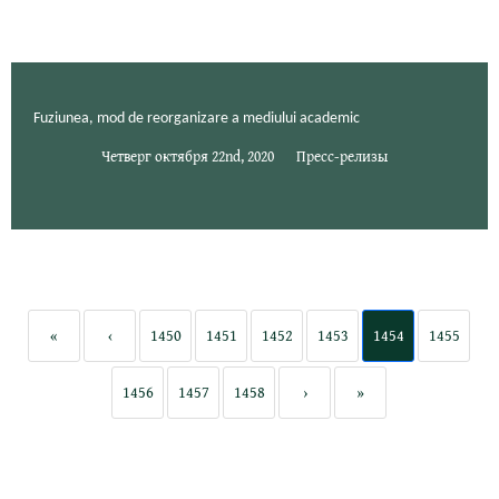
Fuziunea, mod de reorganizare a mediului academic
Четверг октября 22nd, 2020
Пресс-релизы
«
‹
1450
1451
1452
1453
1454
1455
1456
1457
1458
›
»