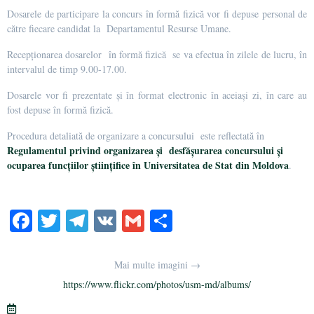
Dosarele de participare la concurs în formă fizică vor fi depuse personal de
către fiecare candidat la Departamentul Resurse Umane.
Recepționarea dosarelor în formă fizică se va efectua în zilele de lucru, în
intervalul de timp 9.00-17.00.
Dosarele vor fi prezentate și în format electronic în aceiași zi, în care au
fost depuse în formă fizică.
Procedura detaliată de organizare a concursului este reflectată în
Regulamentul privind organizarea și desfășurarea concursului și
ocuparea funcțiilor științifice în Universitatea de Stat din Moldova
.
Fa
T
Te
V
G
S
ce
wi
le
K
m
ha
bo
tte
gr
ail
re
Mai multe imagini →
ok
r
a
https://www.flickr.com/photos/usm-md/albums/
m