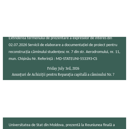
Extinderea termenului de prezentare a expresiilor de interes din
02.07.2026 Servicii de elaborare a documentației de proiect pentru
reconstrucția căminului studențesc nr. 7 din str. Aerodromului, nr. 11,
mun. Chișinău Nr. Referință : MD-STATEUNI-553393-CS
Friday July 3rd, 2026
Anunțuri de Achiziţii pentru Reparația capitalâ a câminului Nr. 7
Universitatea de Stat din Moldova, prezentă la Reuniunea finală a