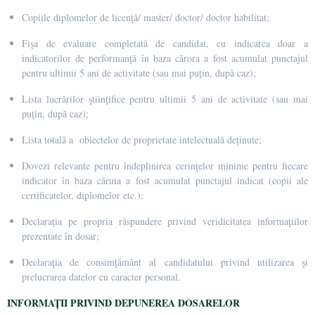
Copiile diplomelor de licenţă/ master/ doctor/ doctor habilitat
;
Fişa de evaluare
completată de candidat, cu indicarea doar a
indicatorilor de performanţă în baza cărora a fost acumulat punctajul
pentru ultimii 5 ani de activitate
(sau mai puțin, după caz)
;
Lista lucrărilor ştiinţifice pentru ultimii 5 ani de activitate
(sau mai
puțin, după caz)
;
Lista totală a obiectelor de proprietate intelectuală deținute;
Dovezi relevante pentru îndeplinirea cerinţelor minime pentru fiecare
indicator în baza căruia a fost acumulat punctajul indicat (copii ale
certificatelor, diplomelor etc.);
Declaraţia pe propria răspundere privind veridicitatea informaţiilor
prezentate în dosar;
Declaraţia de consimţământ al candidatului privind utilizarea şi
prelucrarea datelor cu caracter personal.
INFORMAȚII PRIVIND DEPUNEREA DOSARELOR