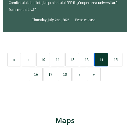
Comitetului de pilotaj al proiectului FEF-R „Cooperarea universitară
franco-moldavă”
Thursday July 2nd, 2026
Press release
«
‹
10
11
12
13
14
15
16
17
18
›
»
Maps