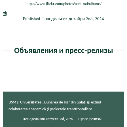
ok
r
a
а
https://www.flickr.com/photos/usm-md/albums/
m
в
Published
Понедельник декабря 2nd, 2024
и
ть
Объявления и пресс-релизы
USM și Universitatea „Dunărea de Jos” din Galați își extind
colaborarea academică și proiectele transfrontaliere
Понедельник августа 3rd, 2026
Пресс-релизы