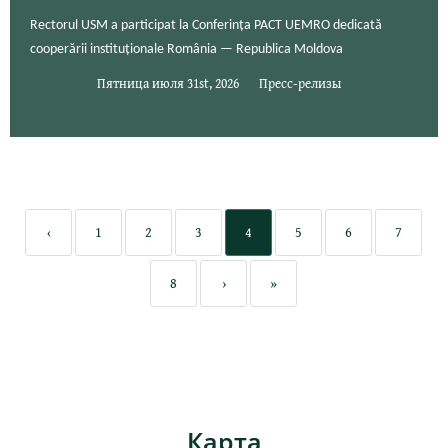
Rectorul USM a participat la Conferința PACT UEMRO dedicată
cooperării instituționale România — Republica Moldova
Пятница июля 31st, 2026
Пресс-релизы
‹
1
2
3
4
5
6
7
8
›
»
Карта