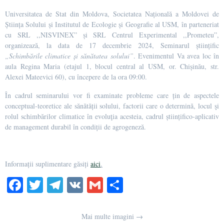
Universitatea de Stat din Moldova, Societatea Națională a Moldovei de
Știința Solului și Institutul de Ecologie și Geografie al USM, în parteneriat
cu SRL ,,NISVINEX” și SRL Centrul Experimental ,,Prometeu”,
organizează, la data de 17 decembrie 2024, Seminarul științific
„Schimbările climatice și sănătatea solului”
. Evenimentul Va avea loc în
aula Regina Maria (etajul 1, blocul central al USM, or. Chișinău, str.
Alexei Mateevici 60), cu începere de la ora 09:00.
În cadrul seminarului vor fi examinate probleme care țin de aspectele
conceptual-teoretice ale sănătății solului, factorii care o determină, locul şi
rolul schimbărilor climatice în evoluţia acesteia, cadrul științifico-aplicativ
de management durabil în condiții de agrogeneză.
Informații suplimentare găsiți
aici
.
Fa
T
Te
V
G
О
ce
wi
le
K
m
тп
bo
tte
gr
ail
р
Mai multe imagini →