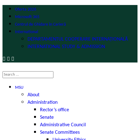
Oferta 2026
Microsoft 365
Centrul de Ghidare în Carieră
International
DEPARTAMENTUL COOPERARE INTERNAȚIONALĂ
INTERNATIONAL STUDY & ADMISSION
MSU
About
Administration
Rector’s office
Senate
Administrative Council
Senate Committees