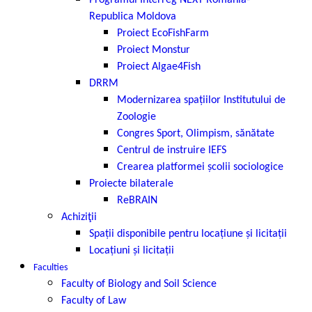
Programul Interreg NEXT România-
Republica Moldova
Proiect EcoFishFarm
Proiect Monstur
Proiect Algae4Fish
DRRM
Modernizarea spațiilor Institutului de
Zoologie
Congres Sport, Olimpism, sănătate
Centrul de instruire IEFS
Crearea platformei școlii sociologice
Proiecte bilaterale
ReBRAIN
Achiziţii
Spații disponibile pentru locațiune și licitații
Locațiuni și licitații
Faculties
Faculty of Biology and Soil Science
Faculty of Law