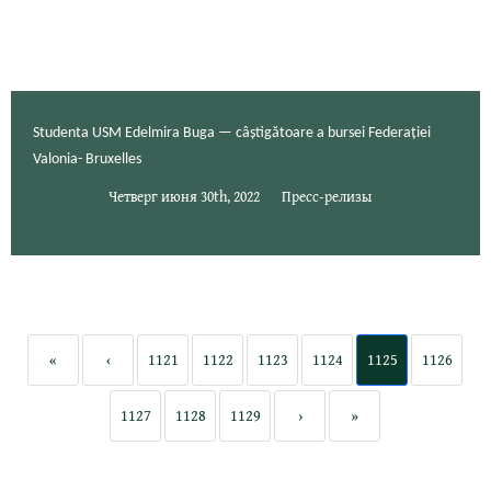
Studenta USM Edelmira Buga — câștigătoare a bursei Federației
Valonia- Bruxelles
Четверг июня 30th, 2022
Пресс-релизы
«
‹
1121
1122
1123
1124
1125
1126
1127
1128
1129
›
»