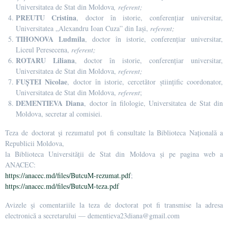
Universitatea de Stat din Moldova
,
referent;
PREUTU Cristina
, doctor în istorie, conferențiar universitar,
Universitatea „Alexandru Ioan Cuza” din Iași,
referent;
TIHONOVA Ludmila
, doctor în istorie, conferențiar universitar,
Liceul Peresecena,
referent;
ROTARU Liliana
, doctor în istorie, conferențiar universitar,
Universitatea de Stat din Moldova,
referent;
FUȘTEI Nicolae
, doctor în istorie, cercetător științific coordonator,
Universitatea de Stat din Moldova,
referent
;
DEMENTIEVA Diana
, doctor în filologie, Universitatea de Stat din
Moldova, secretar al comisiei.
Teza de doctorat şi rezumatul pot fi consultate la Biblioteca Națională a
Republicii Moldova,
la Biblioteca Universității de Stat din Moldova și pe pagina web a
ANACEC:
https://anacec.md/files/ButcuM-rezumat.pdf
;
https://anacec.md/files/ButcuM-teza.pdf
Avizele şi comentariile la teza de doctorat pot fi transmise la adresa
electronică a secretarului — dementieva23diana@gmail.com