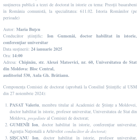
susținerea publică a tezei de doctorat în istorie cu tema:
Preoții basarabeni
în România comunistă
, la specialitatea: 611.02. Istoria Românilor (pe
perioade)
Maria Buțcu
Autor:
Ion Gumenâi, doctor habilitat în istorie,
Conducător științific:
conferențiar universitar
24 ianuarie 2025
Data susținerii:
14:00
Ora:
Chișinău, str. Alexei Mateevici, nr. 60, Universitatea de Stat
Adresa:
din Moldova: Bloc Central,
auditoriul 530, Aula Gh. Brătianu.
Componența Comisiei de doctorat (aprobată la Consiliul Științific al USM
din 27 noiembrie 2024):
PASAT Valeriu
, membru titular al Academiei de Științe a Moldovei,
doctor habilitat în istorie, profesor universitar, Universitatea de Stat din
Moldova,
președinte
al Comisiei de doctorat;
GUMENÎI Ion
, doctor habilitat în istorie, conferențiar universitar,
Agenția Națională a Arhivelor
conducător de doctorat;
ȘIȘCANU Ion
, doctor habilitat în istorie, profesor universitar,