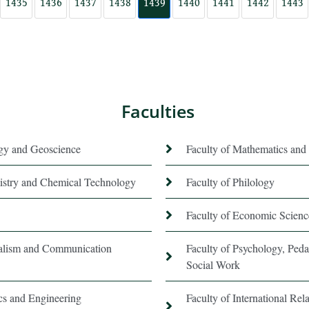
1435
1436
1437
1438
1439
1440
1441
1442
1443
Faculties
ogy and Geoscience
Faculty of Mathematics and 
istry and Chemical Technology
Faculty of Philology
Faculty of Economic Scienc
nalism and Communication
Faculty of Psychology, Ped
Social Work
ics and Engineering
Faculty of International Rela