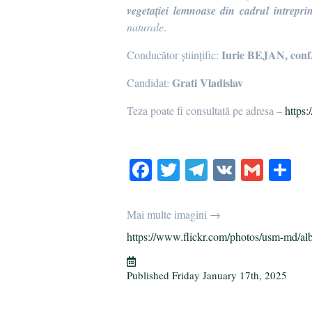
vegetației lemnoase din cadrul întreprin
naturale
.
Iurie BEJAN, conf. 
Conducător științific:
Grati Vladislav
Candidat:
Teza poate fi consultată pe adresa –
https:
Fa
T
Te
V
G
S
ce
wi
le
K
m
ha
bo
tte
gr
ail
re
Mai multe imagini →
ok
r
a
https://www.flickr.com/photos/usm-md/al
m
Published
Friday January 17th, 2025