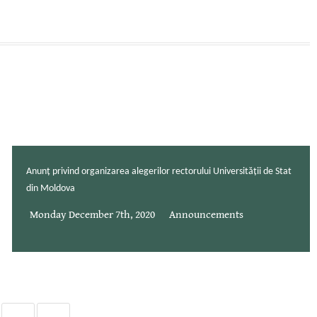
Anunț privind organizarea alegerilor rectorului Universității de Stat
din Moldova
Monday December 7th, 2020
Announcements