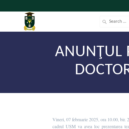
ANUNŢUL P
DOCTOR
Vineri, 07 februarie 2025, ora 10.00, bir. 
cadrul USM va avea loc prezentarea teze