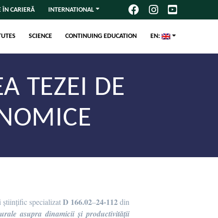
 ÎN CARIERĂ
INTERNATIONAL
TUTES
SCIENCE
CONTINUING EDUCATION
EN:
A TEZEI DE
ONOMICE
D 166.02
24-112
științific specializat
–
din
urale asupra dinamicii și productivității