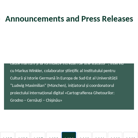
Announcements and Press Releases
„Pentru ca tânăra generație să înțeleagă istoria este necesar să
caute mărturii și să formuleze întrebări de sine stătător ”, interviu
cu Markus Winkler, colaborator științific al Institutului pentru
Cultură și Istorie Germană în Europa de Sud-Est al Universității
“Ludwig Maximilian” (München), inițiatorul și coordonatorul
proiectului internațional digital «Cartografierea Ghetourilor:
Grodno – Cernăuți – Chişinău»
Monday December 7th, 2020
Press release