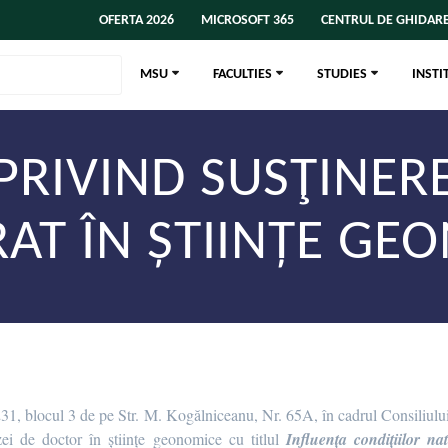
OFERTA 2026
MICROSOFT 365
CENTRUL DE GHIDARE
MSU
FACULTIES
STUDIES
INSTI
RIVIND SUSŢINERE
AT ÎN ȘTIINȚE GE
231, blocul 3 de pe Str. M. Kogălniceanu, Nr. 65A, în cadrul Consiliului 
i de doctor în științe geonomice cu titlul
Influența condițiilor nat