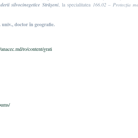
derii silvocinegetice Strășeni
, la specialitatea
166.02 – Protecția med
univ., doctor în geografie.
//anacec.md/ro/content/grati
bums/