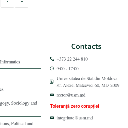
›
»
Contacts
+373 22 244 810
Informatics
9:00 - 17:00
Universitatea de Stat din Moldova
str. Alexei Mateevici 60, MD-2009
es
rector@usm.md
agogy, Sociology and
Toleranță zero corupției
integritate@usm.md
tions, Political and