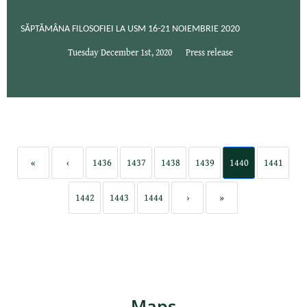
SĂPTĂMÂNA FILOSOFIEI LA USM 16-21 NOIEMBRIE 2020
Tuesday December 1st, 2020
Press release
«
‹
1436
1437
1438
1439
1440
1441
1442
1443
1444
›
»
Maps