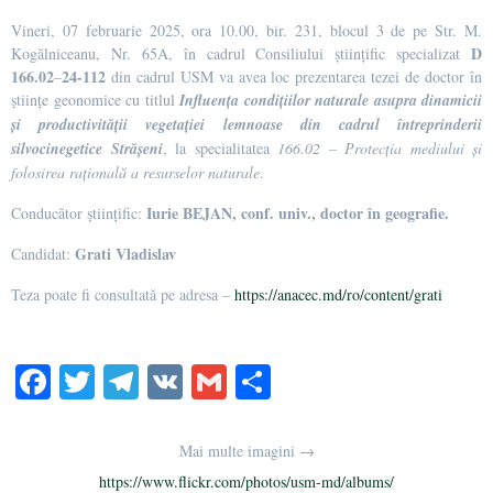
Vineri, 07 februarie 2025, ora 10.00, bir. 231, blocul 3 de pe Str. M.
D
Kogălniceanu, Nr. 65A, în cadrul Consiliului științific specializat
166.02
24-112
–
din cadrul USM va avea loc prezentarea tezei de doctor în
științe geonomice cu titlul
Influența condițiilor naturale asupra dinamicii
și productivității vegetației lemnoase din cadrul întreprinderii
silvocinegetice Strășeni
, la specialitatea
166.02 – Protecția mediului și
folosirea rațională a resurselor naturale
.
Iurie BEJAN, conf. univ., doctor în geografie.
Conducător științific:
Grati Vladislav
Candidat:
Teza poate fi consultată pe adresa –
https://anacec.md/ro/content/grati
Fa
T
Te
V
G
S
ce
wi
le
K
m
ha
bo
tte
gr
ail
re
Mai multe imagini →
ok
r
a
https://www.flickr.com/photos/usm-md/albums/