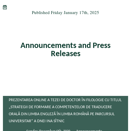
m
Published
Friday January 17th, 2025
Announcements and Press
Releases
PREZENTAREA ONLINE A TEZEI DE DOCTOR ÎN FILOLOGIE CU TITLUL
„STRATEGII DE FORMARE A COMPETENȚELOR DE TRADUCERE
ORALĂ DIN LIMBA ENGLEZĂ ÎN LIMBA ROMÂNĂ PE PARCURSUL
UNIVERSITAR” A DNEI INA SÎTNIC
Sunday December 6th, 2020
Announcements