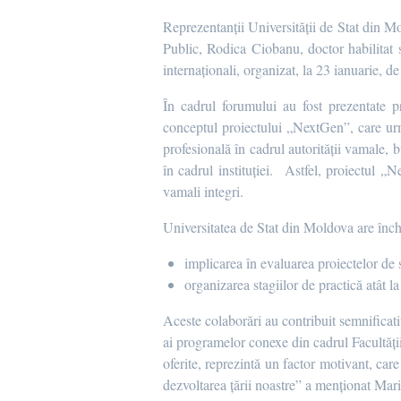
Reprezentanții Universității de Stat din 
Public, Rodica Ciobanu, doctor habilitat s
internaționali, organizat, la 23 ianuarie, d
În cadrul forumului au fost prezentate pr
conceptul proiectului „NextGen”, care urmă
profesională în cadrul autorității vamale, b
în cadrul instituției. Astfel, proiectul „N
vamali integri.
Universitatea de Stat din Moldova are înch
implicarea în evaluarea proiectelor de 
organizarea stagiilor de practică atât la 
Aceste colaborări au contribuit semnificativ 
ai programelor conexe din cadrul Facultății
oferite, reprezintă un factor motivant, car
dezvoltarea țării noastre” a menționat Mar