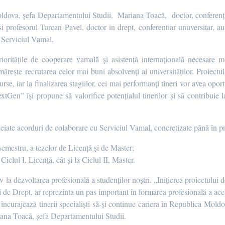
Moldova, șefa Departamentului Studii, Mariana Toacă, doctor, conferenți
i profesorul Turcan Pavel, doctor in drept, conferentiar unuversitar, au
e Serviciul Vamal.
ioritățile de cooperare vamală și asistență internațională necesare m
rește recrutarea celor mai buni absolvenți ai universităților. Proiectul
urse, iar la finalizarea stagiilor, cei mai performanți tineri vor avea opor
extGen” își propune să valorifice potențialul tinerilor și să contribuie 
eiate acorduri de colaborare cu Serviciul Vamal, concretizate până în pr
semestru, a tezelor de Licență și de Master;
Ciclul I, Licență, cât și la Ciclul II, Master.
la dezvoltarea profesională a studenților noștri. „Inițierea proiectului de
 de Drept, ar reprezinta un pas important în formarea profesională a ace
e încurajează tinerii specialiști să-și continue cariera în Republica Moldo
iana Toacă, șefa Departamentului Studii.