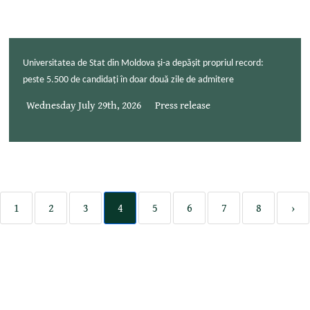
Universitatea de Stat din Moldova și-a depășit propriul record:
peste 5.500 de candidați în doar două zile de admitere
Wednesday July 29th, 2026
Press release
1
2
3
4
5
6
7
8
›