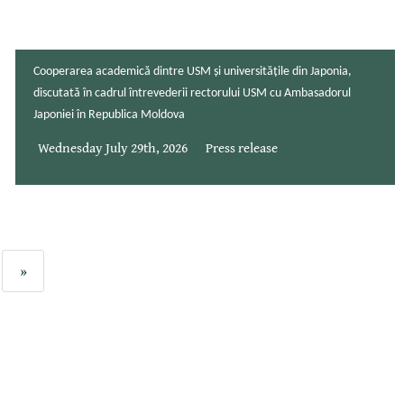
Cooperarea academică dintre USM și universitățile din Japonia,
discutată în cadrul întrevederii rectorului USM cu Ambasadorul
Japoniei în Republica Moldova
Wednesday July 29th, 2026
Press release
»