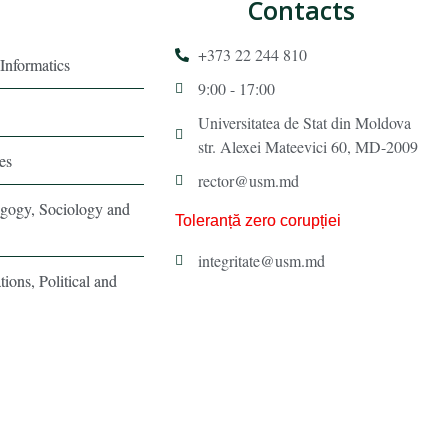
Contacts
+373 22 244 810
Informatics
9:00 - 17:00
Universitatea de Stat din Moldova
str. Alexei Mateevici 60, MD-2009
es
rector@usm.md
agogy, Sociology and
Toleranță zero corupției
integritate@usm.md
tions, Political and