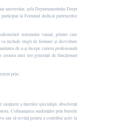
ar universitar, șefa Departamentului Drept
 participat la Forumul dedicat partenerilor
odernizării sistemului vamal, printre care
 va include stagii de formare și dezvoltare
tunitatea de a-și începe cariera profesională
la crearea unei noi generații de funcționari
ezent prin:
 susținere a tinerilor specialiști, absolvenți
stora. Cofinanțarea studenților prin bursele
va sau să revină pentru a contribui activ la