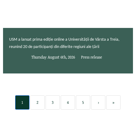
USM a lansat prima ediție online a Universității de Vârsta a Treia,
reunind 20 de participanți din diferite regiuni ale țării
Thursday August 6th, 2026
Press release
1
2
3
4
5
›
»