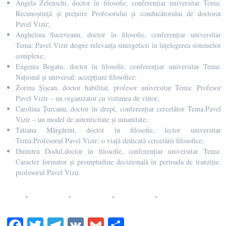
Angela Zelenschi, doctor în filosofie, conferențiar universitar Tema:
Recunoștință și prețuire Profesorului și conducătorului de doctorat
Pavel Vizir;
Anghelina Suceveanu, doctor în filosofie, conferențiar universitar
Tema: Pavel Vizir despre relevanța sinergeticii în înțelegerea sistemelor
complexe;
Eugenia Bogatu, doctor în filosofie, conferențiar universitar Tema:
Național și universal: accepțiuni filosofice;
Zorina Șișcan, doctor habilitat, profesor universitar Tema: Profesor
Pavel Vizir – un organizator cu viziunea de viitor;
Carolina Țurcanu, doctor în drept, conferențiar cercetător Tema:Pavel
Vizir – un model de autenticitate și umanitate;
Tatiana Mărgărint, doctor în filosofie, lector universitar
Tema:Profesorul Pavel Vizir: o viață dedicată cercetării filosofice;
Dumitru Dodul,doctor în filosofie, conferențiar universitar Tema:
Caracter formator și promptudine decizională în perioada de tranziție:
profesorul Pavel Vizir.
Fa
T
Te
V
G
S