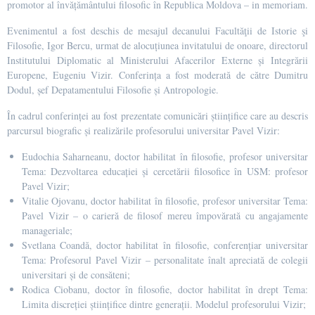
promotor al învățământului filosofic în Republica Moldova – in memoriam.
Evenimentul a fost deschis de mesajul decanului Facultăţii de Istorie şi
Filosofie, Igor Bercu, urmat de alocuțiunea invitatului de onoare, directorul
Institutului Diplomatic al Ministerului Afacerilor Externe și Integrării
Europene, Eugeniu Vizir. Conferința a fost moderată de către Dumitru
Dodul, șef Depatamentului Filosofie și Antropologie.
În cadrul conferinței au fost prezentate comunicări științifice care au descris
parcursul biografic și realizările profesorului universitar Pavel Vizir:
Eudochia Saharneanu, doctor habilitat în filosofie, profesor universitar
Tema: Dezvoltarea educației și cercetării filosofice în USM: profesor
Pavel Vizir;
Vitalie Ojovanu, doctor habilitat în filosofie, profesor universitar Tema:
Pavel Vizir – o carieră de filosof mereu împovărată cu angajamente
manageriale;
Svetlana Coandă, doctor habilitat în filosofie, conferențiar universitar
Tema: Profesorul Pavel Vizir – personalitate înalt apreciată de colegii
universitari și de consăteni;
Rodica Ciobanu, doctor în filosofie, doctor habilitat în drept Tema:
Limita discreției științifice dintre generații. Modelul profesorului Vizir;