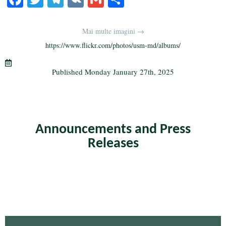
ce
wi
le
K
m
ha
bo
tte
gr
ail
re
Mai multe imagini →
ok
r
a
https://www.flickr.com/photos/usm-md/albums/
m
Published
Monday January 27th, 2025
Announcements and Press
Releases