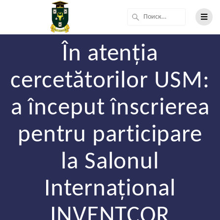
Перейти
Найти:
к
контенту
În atenția
cercetătorilor USM:
a început înscrierea
pentru participare
la Salonul
Internațional
INVENTCOR