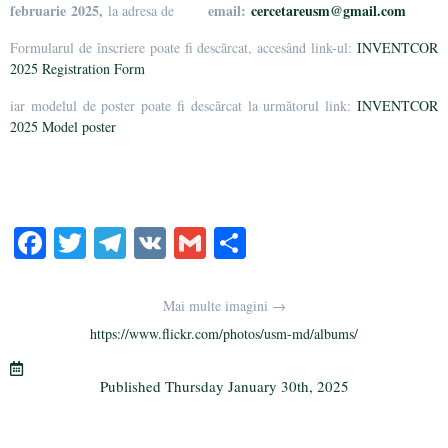
februarie 2025,
email:
cercetareusm@gmail.com
la adresa de
Formularul de înscriere poate fi descărcat, accesând link-ul:
INVENTCOR
2025 Registration Form
iar modelul de poster poate fi descărcat la următorul link:
INVENTCOR
2025 Model poster
Fa
T
Te
V
G
S
ce
wi
le
K
m
ha
bo
tte
gr
ail
re
Mai multe imagini →
ok
r
a
https://www.flickr.com/photos/usm-md/albums/
m
Published
Thursday January 30th, 2025