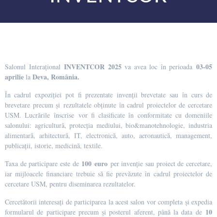
INVENTCOR 2025
03-05
Salonul Interațional
va avea loc în perioada
aprilie
Deva, Rom
ânia.
la
În cadrul expoziției pot fi prezentate invenții brevetate sau în curs de
brevetare precum și rezultatele obținute în cadrul proiectelor de cercetare
USM. Lucrările înscrise vor fi clasificate în conformitate cu domeniile
salonului: agricultură, protecția mediului, bio&manotehnologie, industria
alimentară, arhitectură, IT, electronică, auto, aeronautică, management,
publicații, istorie, medicină, textile.
100 euro
Taxa de participare este de
per invenție sau proiect de cercetare,
iar mijloacele financiare trebuie să fie prevăzute în cadrul proiectelor de
cercetare USM, pentru diseminarea rezultatelor.
Cercetătorii interesați de participarea la acest salon vor completa și expedia
10
formularul de participare precum și posterul aferent, până la data de