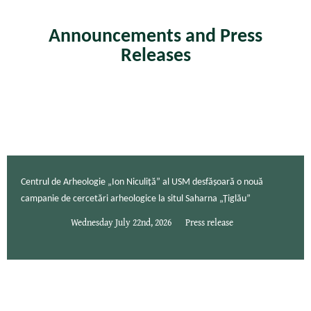
Announcements and Press
Releases
Centrul de Arheologie „Ion Niculiță” al USM desfășoară o nouă
campanie de cercetări arheologice la situl Saharna „Țiglău”
Wednesday July 22nd, 2026
Press release