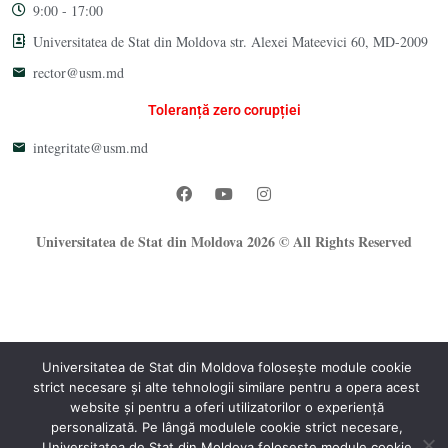
9:00 - 17:00
Universitatea de Stat din Moldova str. Alexei Mateevici 60, MD-2009
rector@usm.md
Toleranță zero corupției
integritate@usm.md
Universitatea de Stat din Moldova 2026 © All Rights Reserved
Universitatea de Stat din Moldova folosește module cookie
strict necesare și alte tehnologii similare pentru a opera acest
website și pentru a oferi utilizatorilor o experiență
®
personalizată. Pe lângă modulele cookie strict necesare,
Oficiul Programare Web al USM
Universitatea de Stat din Moldova folosește module cookie