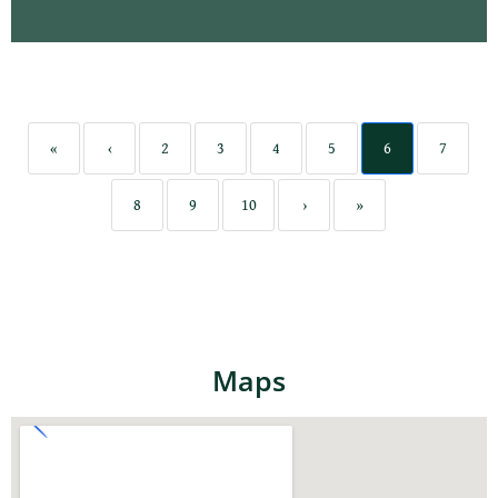
«
‹
2
3
4
5
6
7
8
9
10
›
»
Maps