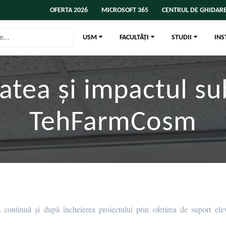
OFERTA 2026
MICROSOFT 365
CENTRUL DE GHIDARE
USM
FACULTĂȚI
STUDII
INS
tatea și impactul su
TehFarmCosm
continuă și după încheierea proiectului prin oferirea de suport elev