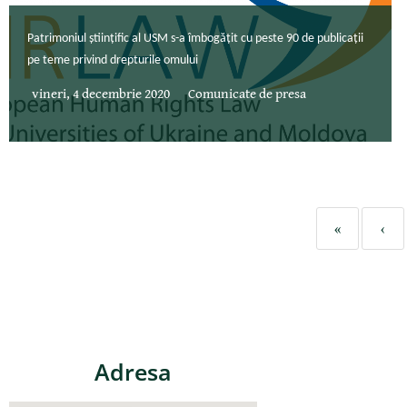
Patrimoniul științific al USM s-a îmbogățit cu peste 90 de publicații
pe teme privind drepturile omului
vineri, 4 decembrie 2020
Comunicate de presa
«
‹
Adresa