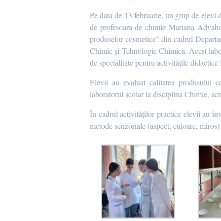
Pe data de 13 februarie, un grup de elevi d
de profesoara de chimie Mariana Advahov, a
produselor cosmetice” din cadrul Departa
Chimie și Tehnologie Chimică. Acest labor
de specialitate pentru activitățile didactic
Elevii au evaluat calitatea produsului 
laboratorul școlar la disciplina Chimie, ac
În cadrul activităților practice elevii au î
metode senzoriale (aspect, culoare, miros) ș