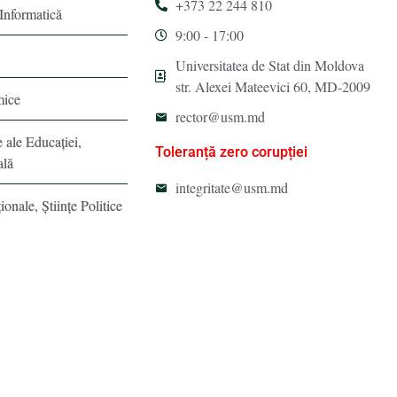
+373 22 244 810
 Informatică
9:00 - 17:00
Universitatea de Stat din Moldova
str. Alexei Mateevici 60, MD-2009
mice
rector@usm.md
e ale Educaţiei,
Toleranță zero corupției
ală
integritate@usm.md
ionale, Ştiinţe Politice