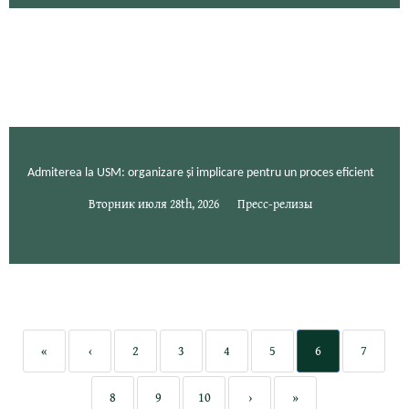
Admiterea la USM: organizare și implicare pentru un proces eficient
Вторник июля 28th, 2026
Пресс-релизы
«
‹
2
3
4
5
6
7
8
9
10
›
»