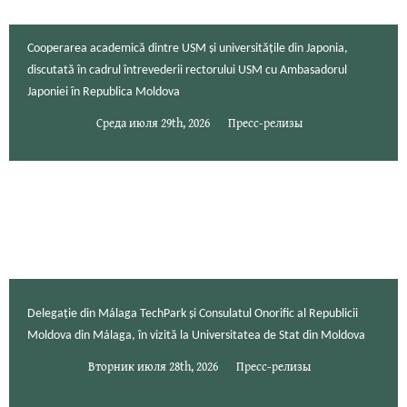
Cooperarea academică dintre USM și universitățile din Japonia,
discutată în cadrul întrevederii rectorului USM cu Ambasadorul
Japoniei în Republica Moldova
Среда июля 29th, 2026
Пресс-релизы
Delegație din Málaga TechPark și Consulatul Onorific al Republicii
Moldova din Málaga, în vizită la Universitatea de Stat din Moldova
Вторник июля 28th, 2026
Пресс-релизы