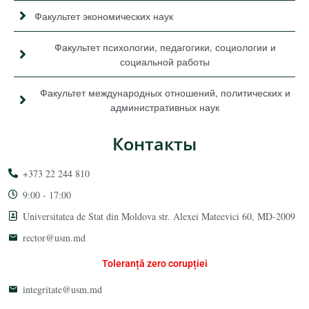
Факультет экономических наук
Факультет психологии, педагогики, социологии и
социальной работы
Факультет международных отношений, политических и
административных наук
Контакты
+373 22 244 810
9:00 - 17:00
Universitatea de Stat din Moldova str. Alexei Mateevici 60, MD-2009
rector@usm.md
Toleranță zero corupției
integritate@usm.md