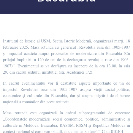
Institutul de Istorie al USM, Secția Istorie Modernă, organizează marți, 18
februarie 2025, Masa rotundă cu genericul „Revoluția rusă din 1905-1907
și impactul acesteia asupra proceselor de modernizare din Basarabia (Cu
prilejul împlinirii a 120 de ani de la declanșarea revoluției ruse din 1905-
1907)”. Evenimentul se va desfășura cu începere de la ora 13.00, în sala
29, din cadrul sediului instituției (str. Academiei 3/2).
În cadrul evenimentului vor fi dezbătute aspecte importante ce țin de
impactul Revoluției ruse din 1905-1907 asupra vieții social-politice,
economice și culturale din Basarabia, dar și asupra mișcării de eliberare
națională a românilor din acest teritoriu.
Masa rotundă este organizată în cadrul subprogramului de cercetare
„Coordonatele modernizării social economice, politice, administrative și
culturale în Moldova, Basarabia, RASSM, RSSM și Republica Moldova în
context regional și european (studii, documente, sinteze)”, Cod: 010401.