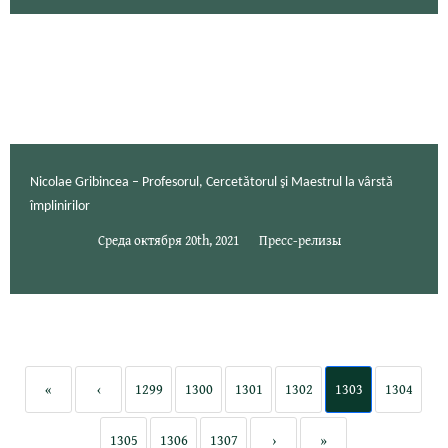
Nicolae Gribincea – Profesorul, Cercetătorul şi Maestrul la vârstă
împlinirilor
Среда октября 20th, 2021
Пресс-релизы
«
‹
1299
1300
1301
1302
1303
1304
1305
1306
1307
›
»