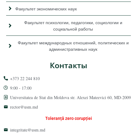
Факультет экономических наук
Факультет психологии, педагогики, социологии и
социальной работы
Факультет международных отношений, политических и
административных наук
Контакты
+373 22 244 810
9:00 - 17:00
Universitatea de Stat din Moldova str. Alexei Mateevici 60, MD-2009
rector@usm.md
Toleranță zero corupției
integritate@usm.md