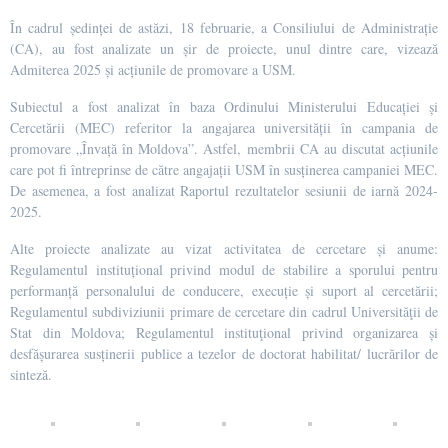
În cadrul ședinței de astăzi, 18 februarie, a Consiliului de Administrație
(CA), au fost analizate un șir de proiecte, unul dintre care, vizează
Admiterea 2025 și acțiunile de promovare a USM.
Subiectul a fost analizat în baza Ordinului Ministerului Educației și
Cercetării (MEC) referitor la angajarea universității în campania de
promovare „Învață în Moldova”. Astfel, membrii CA au discutat acțiunile
care pot fi întreprinse de către angajații USM în susținerea campaniei MEC.
De asemenea, a fost analizat Raportul rezultatelor sesiunii de iarnă 2024-
2025.
Alte proiecte analizate au vizat activitatea de cercetare și anume:
Regulamentul instituțional privind modul de stabilire a sporului pentru
performanță personalului de conducere, execuție și suport al cercetării;
Regulamentul subdiviziunii primare de cercetare din cadrul Universităţii de
Stat din Moldova; Regulamentul instituţional privind organizarea și
desfășurarea susținerii publice a tezelor de doctorat habilitat/ lucrărilor de
sinteză.