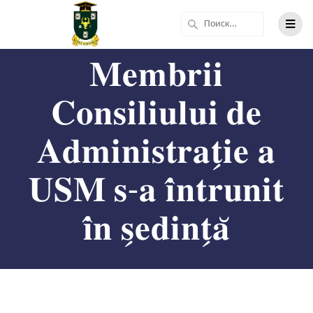
𝐌𝐞𝐦𝐛𝐫𝐢𝐢
𝐂𝐨𝐧𝐬𝐢𝐥𝐢𝐮𝐥𝐮𝐢 𝐝𝐞
𝐀𝐝𝐦𝐢𝐧𝐢𝐬𝐭𝐫𝐚𝐭̗𝐢𝐞 𝐚
𝐔𝐒𝐌 𝐬-𝐚 𝐢̂𝐧𝐭𝐫𝐮𝐧𝐢𝐭
𝐢̂𝐧 𝐬̗𝐞𝐝𝐢𝐧𝐭̗𝐚̆