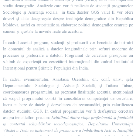
studiu demografic. Analizele care vor fi realizate de studenții programelor
Sociologie și Asistență socială în baza datelor GGS valul II vor oferi
dovezi și date dezagregate despre tendințele demografice din Republica
Moldova, astfel ca autoritățile să elaboreze politici demografice centrate pe
oameni și ajustate la nevoile reale ale acestora.
În cadrul acestui program, studenții și profesorii vor beneficia de instruiri
în domeniul de analiză a datelor longitudinale prin softuri moderne de
procesare și prelucrare a datelor. Programul de cercetare presupune un
schimb de experiență cu cercetători internaționali din cadrul Institutului
Internațional pentru Științele Populației din India.
În cadrul evenimentului, Anastasia Oceretnîi, dr., conf. univ., șefa
Departamentului Sociologie și Asistență Socială, și Tatiana Tabac,
coordonatoarea programului, au prezentat finalitățile acestuia, menționând
că scopul programului constă în consolidarea competenței de cercetare,
lucru cu baze de datele și dezvoltarea de recomandări, prin valorificarea
datelor studiului GGS. În cadrul programului vor fi desfășurate cercetări
asupra tematicilor, precum:
Echilibrul dintre viața profesională și familială
în contextul schimbărilor sociodemografice
,
Dezvoltarea Universității
Vârstei a Treia ca instrument de promovare a Îmbătrânirii Active
,
Intențiile