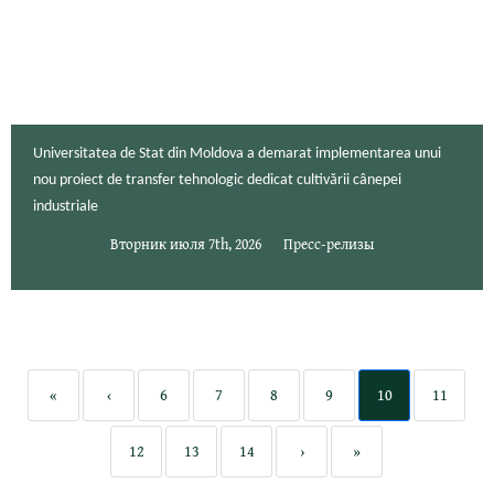
Universitatea de Stat din Moldova a demarat implementarea unui
nou proiect de transfer tehnologic dedicat cultivării cânepei
industriale
Вторник июля 7th, 2026
Пресс-релизы
«
‹
6
7
8
9
10
11
12
13
14
›
»