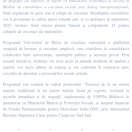
de migrație ale tinerilor în raport cu bunăstarea economică și socială
și
Modele de consolidare a coeziunii sociale prin dialog intergenerațional
,
fiind organizate în acest sens 4 echipe de cercetare. Rezultatele cercetărilor
vor fi prezentate în cadrul mesei rotunde care se va desfășura în septembrie
2025, inclusiv fiind oferite premii bănești și echipamente IT pentru
echipele de cercetare ale studenților.
Programul Universitar de Burse de cercetare reprezintă o platformă
esențială de formare și cercetare empirică, care contribuie la consolidarea
colaborării între universitate, instituțiile publice și sectorul privat. Prin
această inițiativă, studenții vor avea acces la metode moderne de analiză a
datelor, vor lucra alături de experți și vor contribui la realizarea unor
cercetări de abordare a provocărilor sociale actuale.
Programul este realizat în cadrul proiectului “Trecerea de la un sistem
statistic tradițional la un sistem statistic bazat pe registre, rezistent la
șocurile umanitare și de urgență” implementat de UNFPA Moldova în
parteneriat cu Ministerul Muncii și Protecției Sociale, și susținut financiar
de Fondul Parteneriatului pentru Dezvoltare India-ONU, prin intermediul
Biroului Națiunilor Unite pentru Cooperare Sud-Sud.