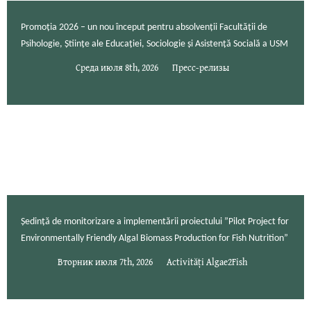
Promoția 2026 – un nou început pentru absolvenții Facultății de
Psihologie, Științe ale Educației, Sociologie și Asistență Socială a USM
Среда июля 8th, 2026
Пресс-релизы
Ședință de monitorizare a implementării proiectului ”Pilot Project for
Environmentally Friendly Algal Biomass Production for Fish Nutrition”
Вторник июля 7th, 2026
Activități Algae2Fish