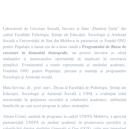
Laboratorul de Cercetare Socială, Inovare și Date „Dimitrie Gusti” din
cadrul Facultății Psihologie, Științe ale Educației, Sociologie și Asistență
Socială a Universității de Stat din Moldova în parteneriat cu Fondul ONU
Programului de Burse de
pentru Populație a lansat cea de-a doua rundă a
cercetare în domeniul demografic
, un proiect inovator ce oferă
studenților și masteranzilor oportunități de implicare în cercetarea
științifică. Evenimentul a reunit reprezentanți ai mediului academic,
Fondului ONU pentru Populație, precum și studenți ai programelor
Sociologie și Asistență socială.
Maia Șevciuc, dr., prof. univ., Decan al Facultății de Psihologie, Științe ale
Educației, Sociologie și Asistență Socială a USM, a evidențiat rolul
universității în sprijinirea cercetării și colaborării academice, subliniind
beneficiile pe care acest program le aduce studenților.
Aliona Cristei, analistă de programe în cadrul UNFPA Moldova, a apreciat
parteneriatul UNFPA cu mediul academic în promovarea cercetării și
valorificării datelor studiului Generații și Gen (GGS), celui mai important