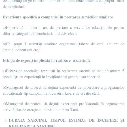
b)Capacități de gestionare a unor evenimente concomitente cu grupuri mari
de beneficiari.
Experiența specifică a companiei în prestarea serviciilor similare
a)Experiență, minim 1 an, de prestare a serviciilor educaționale pentru
diferite categorii de beneficiari, inclusiv elevi;
b)Cel puțin 3 activități similare organizate (tabere de vară, ateliere de
creație, concursuri etc.).
Echipa de experți implicată în realizare a sarcinii:
a)Echipa de specialiști implicați în realizarea sarcinii să includă minim 5
specialiști cu experiență în învățământul general sau superior
b)Managerul de proiect să dețină experiență de proiectare a programelor
educaționale tip campanii, concursuri, tabere de creație etc.).
c)Managerul de proiect să dețină experiență profesională în organizarea
activităților de creație cu elevii de minim 3 ani.
DURATA SARCINII, TIMPUL ESTIMAT DE ÎNCEPERE ȘI
REALIZARE A SARCINII