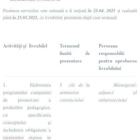
Prestarea serviciilor este estimată a fi inițiată
la 25.04. 2025
și realizată
până
la 25.05.2025,
cu livrabilele prezentate după cum urmează:
Activități și livrabilel
Termenul
Persoana
limită de
responsabilă
prezentare
pentru aprobarea
livrabilului
1. Elaborarea
5 zile de la
Managerul-
programului campaniei
semnarea
adjunct al
de promovare a
contractului
subproiectului
profesiilor pedagogice,
cu specificarea
conceptului și
includerea obligatorie a
elementlor expuse în