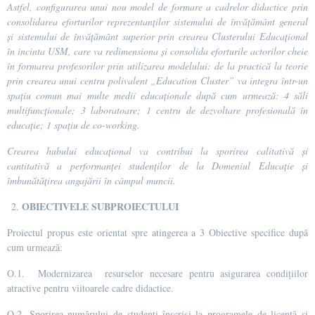
Astfel, configurarea unui nou model de formare a cadrelor didactice prin
consolidarea eforturilor reprezentanților sistemului de învățământ general
și sistemului de învățământ superior prin crearea
Clusterului Educațional
în incinta USM, care va redimensiona și consolida eforturile actorilor cheie
în formarea profesorilor prin utilizarea modelului: de la practică la teorie
prin crearea unui
centru polivalent „Education Cluster”
va integra într-un
spațiu comun mai multe medii educaționale după cum urmează: 4 săli
multifuncționale; 3 laboratoare; 1 centru de dezvoltare profesională în
educație; 1 spațiu de co-working.
Crearea hubului educațional va contribui la sporirea calitativă și
cantitativă a performanței studenților de la Domeniul Educație și
îmbunătățirea angajării în câmpul muncii.
OBIECTIVELE SUBPROIECTULUI
Proiectul propus este orientat spre atingerea a 3 Obiective specifice după
cum urmează:
O.1. Modernizarea resurselor necesare pentru asigurarea condițiilor
atractive pentru viitoarele cadre didactice.
O.2. Sporirea numărului de studenți înscriși la programele de licență și