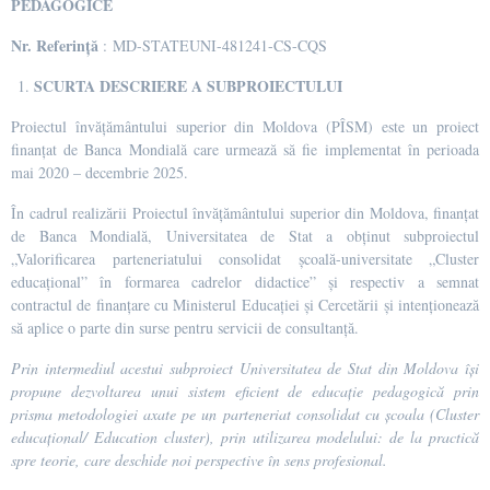
PEDAGOGICE
Nr. Referință
: MD-STATEUNI-481241-CS-CQS
SCURTA DESCRIERE A SUBPROIECTULUI
Proiectul învățământului superior din Moldova (PÎSM) este un proiect
finanțat de Banca Mondială care urmează să fie implementat în perioada
mai 2020 – decembrie 2025.
În cadrul realizării Proiectul învățământului superior din Moldova, finanțat
de Banca Mondială, Universitatea de Stat a obținut subproiectul
„Valorificarea parteneriatului consolidat școală-universitate „Cluster
educațional” în formarea cadrelor didactice” și respectiv a semnat
contractul de finanțare cu Ministerul Educației și Cercetării și intenționează
să aplice o parte din surse pentru servicii de consultanță.
Prin intermediul acestui subproiect Universitatea de Stat din Moldova
își
propune dezvoltarea unui sistem eficient de educație pedagogică prin
prisma metodologiei axate pe
un parteneriat consolidat cu școala (
Cluster
educațional/ Education cluster)
, prin utilizarea modelului: de la practică
spre teorie, care deschide noi perspective în sens profesional.