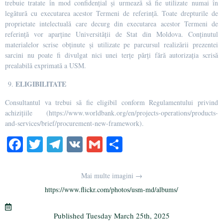
trebuie tratate în mod confidențial și urmează să fie utilizate numai în
legătură cu executarea acestor Termeni de referință. Toate drepturile de
proprietate intelectuală care decurg din executarea acestor Termeni de
referință vor aparține Universității de Stat din Moldova. Conținutul
materialelor scrise obținute și utilizate pe parcursul realizării prezentei
sarcini nu poate fi divulgat nici unei terțe părți fără autorizația scrisă
prealabilă exprimată a USM.
ELIGIBILITATE
Consultantul va trebui să fie eligibil conform Regulamentului privind
achizițiile (https://www.worldbank.org/en/projects-operations/products-
and-services/brief/procurement-new-framework).
Fa
T
Te
V
G
S
ce
wi
le
K
m
ha
bo
tte
gr
ail
re
Mai multe imagini →
ok
r
a
https://www.flickr.com/photos/usm-md/albums/
m
Published
Tuesday March 25th, 2025