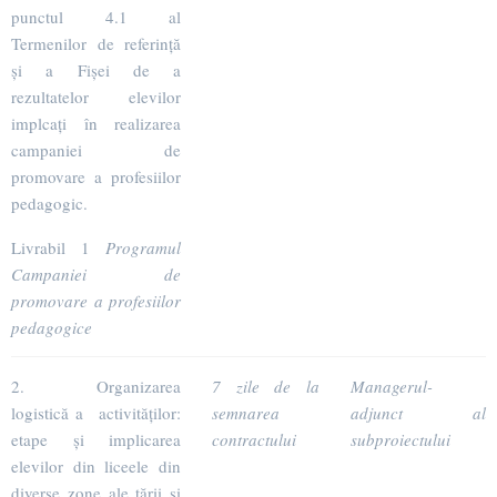
punctul 4.1 al
Termenilor de referință
și a Fișei de a
rezultatelor elevilor
implcați în realizarea
campaniei de
promovare a profesiilor
pedagogic.
Livrabil 1
Programul
Campaniei de
promovare a profesiilor
pedagogice
2. Organizarea
7 zile de la
Managerul-
logistică a activităților:
semnarea
adjunct al
etape și implicarea
contractului
subproiectului
elevilor din liceele din
diverse zone ale țării și