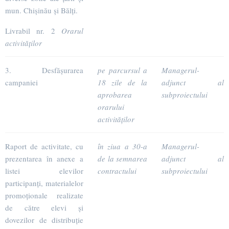
mun. Chișinău și Bălți.
Livrabil nr. 2
Orarul
activităților
3. Desfășurarea
pe parcursul a
Managerul-
campaniei
18 zile de la
adjunct al
aprobarea
subproiectului
orarului
activităților
Raport de activitate, cu
în ziua a 30-a
Managerul-
prezentarea în anexe a
de la semnarea
adjunct al
listei elevilor
contractului
subproiectului
participanți, materialelor
promoționale realizate
de către elevi și
dovezilor de distribuție