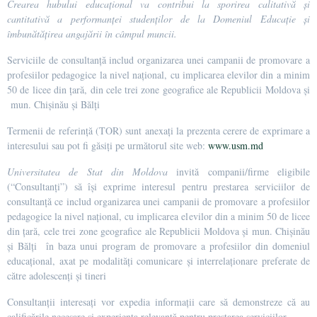
Crearea hubului educațional va contribui la sporirea calitativă și
cantitativă a performanței studenților de la Domeniul Educație și
îmbunătățirea angajării în câmpul muncii.
Serviciile de consultanță includ organizarea unei campanii de promovare a
profesiilor pedagogice la nivel național, cu implicarea elevilor din a minim
50 de licee din țară, din cele trei zone geografice ale Republicii Moldova și
mun. Chișinău și Bălți
Termenii de referință (TOR) sunt anexați la prezenta cerere de exprimare a
interesului sau pot fi găsiți pe următorul site web:
www.usm.md
Universitatea de Stat din Moldova
invită companii/firme eligibile
(“Consultanți”) să își exprime interesul pentru prestarea serviciilor de
consultanță ce includ organizarea unei campanii de promovare a profesiilor
pedagogice la nivel național, cu implicarea elevilor din a minim 50 de licee
din țară, cele trei zone geografice ale Republicii Moldova și mun. Chișinău
și Bălți în baza unui program de promovare a profesiilor din domeniul
educațional, axat pe modalități comunicare și interrelaționare preferate de
către adolescenți și tineri
Consultanții interesați vor expedia informații care să demonstreze că au
calificările necesare și experiența relevantă pentru prestarea serviciilor.