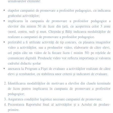
următoarelor elemente:
etapelor campaniei de promovare a profesiilor pedagogice, cu indicarea
graficului activităților;
implicarea în campania de promovare a profesiilor pedagogice a
elevilor din minim 50 de licee din țară, cu acoperirea celor 3 zone
(nord, centru, sud) și mun. Chișinău și Bălți indicarea modalităților de
realizare a campaniei de promovare a profesiilor pedagogice.
preferabil a fi utilizate activități de tip concurs, cu plasarea imaginilor
video a activităților, sau a produselor video, elaborarte de către elevi,
cel puțin câte un video de la fiecare liceu ( minim 50) pe rețelele de
comunicare digitală. Produsele video vor reflecta importanța și valoarea
cadrului didactic școlar
anexarea la Program a Fișei de evaluare a activităților realizate de către
elevi și rezultatelor, cu stabilirea unor criterii și indicatori de evaluare.
Identificarea modalităților de motivare a elevilor din clasele terminale
de liceu pentru implicarea în campania de promovare a profesiilor
pedagogice;
Asigurarea condițiilor logistice necesare campaniei de promovare;
Prezentarea Raportului final al activităților și a Actului de predare-
primire.