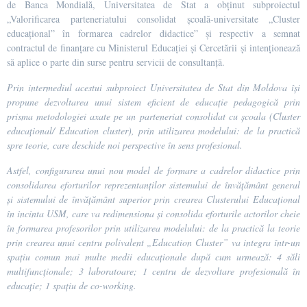
de Banca Mondială, Universitatea de Stat a obținut subproiectul
„Valorificarea parteneriatului consolidat școală-universitate „Cluster
educațional” în formarea cadrelor didactice” și respectiv a semnat
contractul de finanțare cu Ministerul Educației și Cercetării și intenționează
să aplice o parte din surse pentru servicii de consultanță.
Prin intermediul acestui subproiect Universitatea de Stat din Moldova
își
propune dezvoltarea unui sistem eficient de educație pedagogică prin
prisma metodologiei axate pe
un parteneriat consolidat cu școala (Cluster
educațional/ Education cluster)
, prin utilizarea modelului: de la practică
spre teorie, care deschide noi perspective în sens profesional.
Astfel, configurarea unui nou model de formare a cadrelor didactice prin
consolidarea eforturilor reprezentanților sistemului de învățământ general
și sistemului de învățământ superior prin crearea
Clusterului Educațional
în incinta USM, care va redimensiona și consolida eforturile actorilor cheie
în formarea profesorilor prin utilizarea modelului: de la practică la teorie
prin crearea unui
centru polivalent „Education Cluster”
va integra într-un
spațiu comun mai multe medii educaționale după cum urmează: 4 săli
multifuncționale; 3 laboratoare; 1 centru de dezvoltare profesională în
educație; 1 spațiu de co-working.