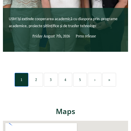
USM își extinde cooperarea academică cu diaspora prin programe
academice, proiecte șitiințifice și de trasfer tehnologc
Friday August 7th, 2026
Press release
1
2
3
4
5
›
»
Maps