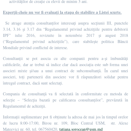
activităților de creație cu elevii de minim 3 ani.
Experții-cheie nu vor fi evaluați la etapa de stabilire a Listei scurte.
Se atrage atenția consultanților interesați asupra secțiunii III, punctele
3.14, 3.16 și 3.17 din “Regulamentul privind achizițiile pentru debitorii
IPF” iulie 2016, revizuite în noiembrie 2017 și august 2018
(“Regulamentul privind achizițiile”), care stabilește politica Băncii
Mondiale privind conflictul de interese.
Consultanții se pot asocia cu alte companii pentru a-și îmbunătăți
calificările, dar ar trebui să indice clar dacă asociația este sub forma unei
asocieri mixte și/sau a unui contract de subconsultanță. În cazul unei
asocieri, toți partenerii din asociere vor fi răspunzători solidar pentru
întregul contract, dacă sunt selectați.
Compania de consultanță va fi selectată în conformitate cu metoda de
selecție – “Selecția bazată pe calificarea consultanților”, prevăzută în
Regulamentul de achiziții.
Informații suplimentare pot fi obținute la adresa de mai jos în timpul orelor
de lucru 8:00-17:00, Birou nr. 109, Bloc Central USM, str. Alexe
Mateevici nr. 60, tel. 067560420,
tatiana.sorocean@usm.md