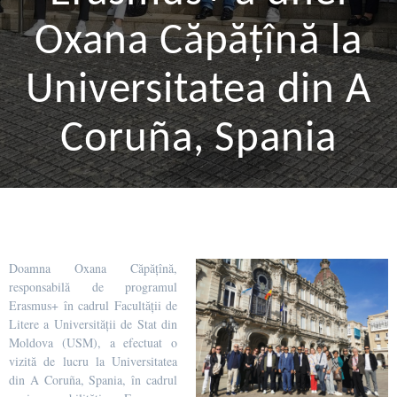
Oxana Căpățînă la
Universitatea din A
Coruña, Spania
Doamna Oxana Căpățînă,
responsabilă de programul
Erasmus+ în cadrul Facultății de
Litere a Universității de Stat din
Moldova (USM), a efectuat o
vizită de lucru la Universitatea
din A Coruña, Spania, în cadrul