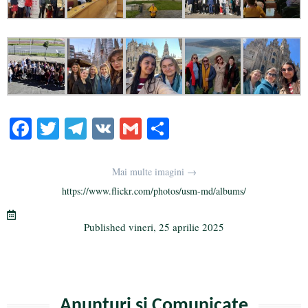
Fa
T
Te
V
G
Pa
ce
wi
le
K
m
rt
bo
tte
gr
ail
aj
Mai multe imagini →
ok
r
a
ea
https://www.flickr.com/photos/usm-md/albums/
m
ză
Published
vineri, 25 aprilie 2025
Anunțuri și Comunicate