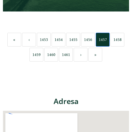
«
‹
1453
1454
1455
1456
1457
1458
1459
1460
1461
›
»
Adresa