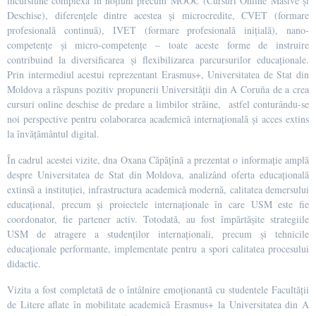
incursiune complexă în noțiuni precum MOOC (Cursuri Online Masive și
Deschise), diferențele dintre acestea și microcredite, CVET (formare
profesională continuă), IVET (formare profesională inițială), nano-
competențe și micro-competențe – toate aceste forme de instruire
contribuind la diversificarea și flexibilizarea parcursurilor educaționale.
Prin intermediul acestui reprezentant Erasmus+, Universitatea de Stat din
Moldova a răspuns pozitiv propunerii Universității din A Coruña de a crea
cursuri online deschise de predare a limbilor străine,
astfel conturându-se
noi perspective pentru colaborarea academică internațională și acces extins
la învățământul digital.
În cadrul acestei vizite, dna Oxana Căpățînă a prezentat o informație amplă
despre Universitatea de Stat din Moldova, analizând oferta educațională
extinsă a instituției, infrastructura academică modernă, calitatea demersului
educațional, precum și proiectele internaționale în care USM este fie
coordonator, fie partener activ. Totodată, au fost împărtășite strategiile
USM de atragere a studenților internaționali, precum și tehnicile
educaționale performante, implementate pentru a spori calitatea procesului
didactic.
Vizita a fost completată de o întâlnire emoționantă cu studentele Facultății
de Litere aflate în mobilitate academică Erasmus+ la Universitatea din A