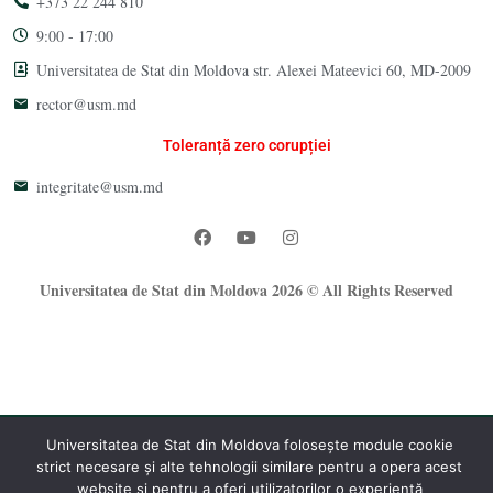
+373 22 244 810
9:00 - 17:00
Universitatea de Stat din Moldova str. Alexei Mateevici 60, MD-2009
rector@usm.md
Toleranță zero corupției
integritate@usm.md
Universitatea de Stat din Moldova 2026 © All Rights Reserved
Universitatea de Stat din Moldova folosește module cookie
strict necesare și alte tehnologii similare pentru a opera acest
®
website și pentru a oferi utilizatorilor o experiență