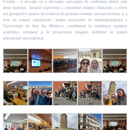
Coruña – o dovadă vie a eficienței convenției de colaborare dintre cele
două instituții. Această experiență a consolidat relațiile bilaterale, a oferit
noi perspective pentru dezvoltarea de proiecte comune interuniversitare și a
avut un impact semnificativ asupra procesului de internaționalizare a
Universității de Stat din Moldova, contribuind la extinderea rețelelor
academice europene și la promovarea imaginii instituției în spațiul
educațional internațional.