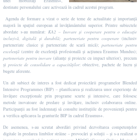
unei mobilități Erasmus+,
destinate personalului care activează în cadrul acestui program.
Agenda de formare a vizat o serie de teme de actualitate și importanță
majoră în spațiul european al învățământului superior. Printre subiectele
abordate s-au numărat:
KA2 – Inovare și cooperare pentru o educație
incluzivă, digitală și durabilă;
parteneriate pentru cooperare
(inclusiv
parteneriate clasice și parteneriate de scară mică);
parteneriate pentru
excelență
(centre de excelență profesională și acțiunea Erasmus Mundus);
parteneriate pentru inovare
(alianțe și proiecte cu impact ulterior), precum
și
proiecte de consolidare a capacităților
: obiective, pachete de lucru și
bugete aferente.
Un alt subiect de interes a fost dedicat proiectării programelor Blended
Intensive Programmes (BIP) – planificarea și realizarea unor experiențe de
învățare excepționale prin programe scurte și intensive, care folosesc
metode inovatoare de predare și învățare, inclusiv colaborarea online.
Participanții au fost îndemnați să consulte instituțiile de proveniență pentru
a verifica aplicarea la granturile BIP în cadrul Erasmus+.
De asemenea, s-au scrutat abordări privind dezvoltarea competențelor
digitale în predarea limbilor străine – provocări și soluții – și s-a realizat o