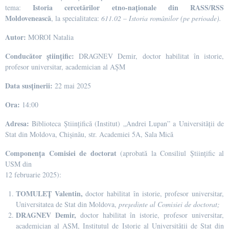
Istoria cercetărilor etno-naționale din RASS/RSS
tema:
Moldovenească
, la specialitatea:
611.02 – Istoria românilor (pe perioade).
Autor:
MOROI Natalia
Conducător științific:
DRAGNEV Demir, doctor habilitat în istorie,
profesor universitar, academician al AȘM
Data susținerii:
22 mai 2025
Ora:
14:00
Adresa:
Biblioteca Științifică (Institut) „Andrei Lupan” a Universității de
Stat din Moldova, Chișinău, str. Academiei 5A, Sala Mică
Componența Comisiei de doctorat
(aprobată la Consiliul Științific al
USM din
12 februarie 2025):
TOMULEȚ Valentin,
doctor habilitat în istorie, profesor universitar,
Universitatea de Stat din Moldova,
p
reședinte al Comisiei de doctorat;
DRAGNEV Demir,
doctor habilitat în istorie, profesor universitar,
academician al AȘM, Institutul de Istorie al Universității de Stat din