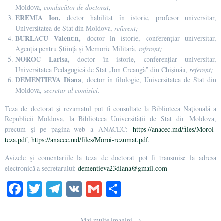
Moldova,
conducător de doctorat;
EREMIA Ion,
doctor habilitat în istorie, profesor universitar,
Universitatea de Stat din Moldova,
referent;
BURLACU Valentin,
doctor în istorie, conferențiar universitar,
Agenția pentru Știință și Memorie Militară,
referent;
NOROC Larisa,
doctor în istorie, conferențiar universitar,
Universitatea Pedagogică de Stat „Ion Creangă” din Chișinău,
referent;
DEMENTIEVA Diana
, doctor în filologie, Universitatea de Stat din
Moldova,
secretar al comisiei.
Teza de doctorat şi rezumatul pot fi consultate la Biblioteca Națională a
Republicii Moldova, la Biblioteca Universității de Stat din Moldova,
precum și pe pagina web a ANACEC:
https://anacec.md/files/Moroi-
teza.pdf
,
https://anacec.md/files/Moroi-rezumat.pdf
.
Avizele şi comentariile la teza de doctorat pot fi transmise la adresa
electronică a secretarului:
dementieva23diana@gmail.com
Fa
T
Te
V
G
S
ce
wi
le
K
m
ha
bo
tte
gr
ail
re
Mai multe imagini →