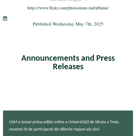
ok
r
a
https://www.flickr.com/photos/usm-md/albums/
m
Published
Wednesday May 7th, 2025
Announcements and Press
Releases
USM a lansat prima ediție online a Universității de Vârsta a Treia,
reunind 20 de participanți din diferite regiuni ale țării