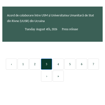
Acord de colaborare între USM și Universitatea Umanitară de Stat
din Rivne (UUSR) din Ucraina
Tuesday August 4th, 2026
Press release
‹
1
2
3
4
5
6
7
›
»