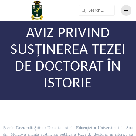
AVIZ PRIVIND
SUSȚINEREA TEZEI
DE DOCTORAT ÎN
ISTORIE
Școala Doctorală Științe Umaniste și ale Educației a Universității de Stat
din Moldova anunță susținerea publică a tezei de doctorat în istorie, cu