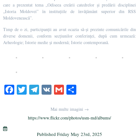
care a prezentat tema „Odiseea creării catedrelor și predării disciplinei
„Istoria Moldovei” în instituțiile de învățământ superior din RSS
Moldovenească”.
Timp de o zi, participanții au avut ocazia să-și prezinte comunicările din
diverse domenii, conform secțiunilor conferinței, după cum urmează:
Arheologie; Istorie medie și modernă; Istorie contemporană.
Fa
T
Te
V
G
S
ce
wi
le
K
m
ha
bo
tte
gr
ail
re
Mai multe imagini →
ok
r
a
https://www.flickr.com/photos/usm-md/albums/
m
Published
Friday May 23rd, 2025