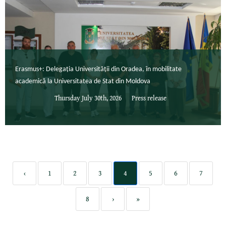
Erasmus+: Delegația Universității din Oradea, în mobilitate
academică la Universitatea de Stat din Moldova
Thursday July 30th, 2026
Press release
‹
1
2
3
4
5
6
7
8
›
»