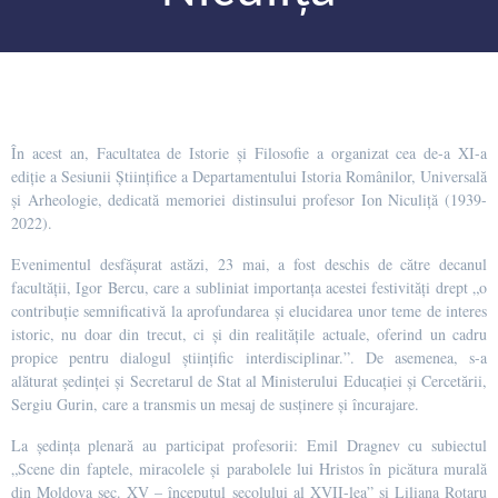
În acest an, Facultatea de Istorie și Filosofie a organizat cea de-a XI-a
ediție a Sesiunii Științifice a Departamentului Istoria Românilor, Universală
și Arheologie, dedicată memoriei distinsului profesor Ion Niculiță (1939-
2022).
Evenimentul desfășurat astăzi, 23 mai, a fost deschis de către decanul
facultății, Igor Bercu, care a subliniat importanța acestei festivități drept „o
contribuție semnificativă la aprofundarea și elucidarea unor teme de interes
istoric, nu doar din trecut, ci și din realitățile actuale, oferind un cadru
propice pentru dialogul științific interdisciplinar.”. De asemenea, s-a
alăturat ședinței și Secretarul de Stat al Ministerului Educației și Cercetării,
Sergiu Gurin, care a transmis un mesaj de susținere și încurajare.
La ședința plenară au participat profesorii: Emil Dragnev cu subiectul
„Scene din faptele, miracolele și parabolele lui Hristos în picătura murală
din Moldova sec. XV – începutul secolului al XVII-lea” și Liliana Rotaru