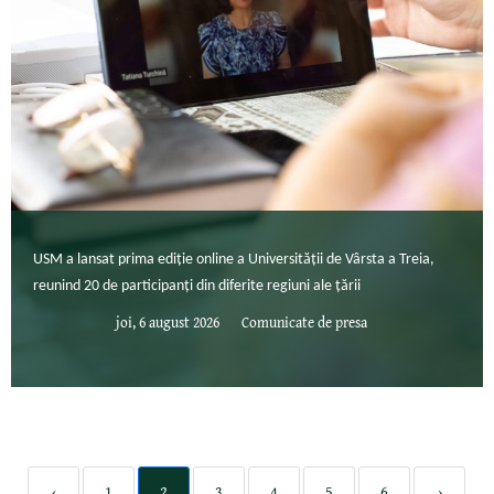
USM a lansat prima ediție online a Universității de Vârsta a Treia,
reunind 20 de participanți din diferite regiuni ale țării
joi, 6 august 2026
Comunicate de presa
‹
1
2
3
4
5
6
›