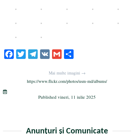
Fa
T
Te
V
G
Pa
ce
wi
le
K
m
rt
bo
tte
gr
ail
aj
Mai multe imagini →
ok
r
a
ea
https://www.flickr.com/photos/usm-md/albums/
m
ză
Published
vineri, 11 iulie 2025
Anunțuri și Comunicate