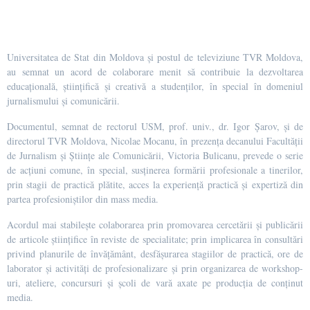
Universitatea de Stat din Moldova și postul de televiziune TVR Moldova,
au semnat un acord de colaborare menit să contribuie la dezvolta
rea
educațională, științifică și creativă a studenților, în special în domeniul
jurnalismului și comunicării.
Documentul, semnat de rectorul USM, prof. univ., dr. Igor Șarov, și de
directorul TVR Moldova, Nicolae Mocanu, în prezența decanului Facultății
de Jurnalism și Științe ale Comunicării, Victoria Bulicanu, prevede o serie
de acțiuni comune, în special, susținerea formării profesionale a tinerilor,
prin stagii de practică plătite, acces la experiență practică și expertiză din
partea profesioniștilor din mass media.
Acordul mai stabilește colaborarea prin promovarea cercetării și publicării
de articole științifice în reviste de specialitate; prin implicarea în consultări
privind planurile de învățământ, desfășurarea stagiilor de practică, ore de
laborator și activități de profesionalizare și prin organizarea de workshop-
uri, ateliere, concursuri și școli de vară axate pe producția de conținut
media.