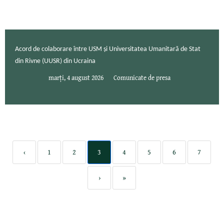
Acord de colaborare între USM și Universitatea Umanitară de Stat
din Rivne (UUSR) din Ucraina
marți, 4 august 2026
Comunicate de presa
‹
1
2
3
4
5
6
7
›
»