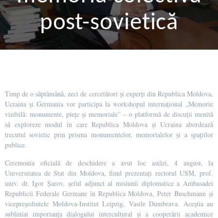
post-sovietică
Timp de o săptămână, zeci de cercetători și experți din Republica Moldova,
Ucraina și Germania vor participa la workshopul internațional „Memorie
vizibilă: monumente, piețe și memoriale” – o platformă de discuții menită
să exploreze modul în care Republica Moldova și Ucraina abordează
trecutul sovietic prin prisma monumentelor, memorialelor și a spațiilor
publice.
Ceremonia oficială de deschidere a avut loc astăzi, 4 august, la
Universitatea de Stat din Moldova, fiind prezentați rectorul USM, prof.
univ. dr. Igor Șarov, șeful adjunct al misiunii diplomatice a Ambasadei
Republicii Federale Germane în Republica Moldova, Peter Buschmann și
vicepreședintele Moldova-Institut Leipzig, Vasile Dumbrava. Aceștia au
subliniat importanța dialogului intercultural și a cooperării academice