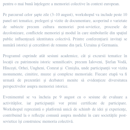
pentru o mai bună înțelegere a memoriei colective în context european.
Pe parcursul celor șapte zile (3–10 august), workshopul va include peste 10
panel-uri tematice, prelegeri și vizite de documentare, acoperind o varietate
de subiecte precum cultura memoriei post-sovietice, procesele de
decolonizare, conflictele memoriei și modul în care simbolurile din spațiul
public influențează identitatea colectivă. Printre conferențiarii invitați se
numără istorici și cercetători de renume din țară, Ucraina și Germania.
Programul cuprinde atât sesiuni academice, cât și excursii tematice în
locații cu patrimoniu istoric semnificativ, precum Ialoveni, Ștefan Vodă,
Hîncești, Orhei, Ungheni, Comrat și Cimișlia, unde participanții vor vizita
monumente, cimitire, muzee și complexe memoriale. Fiecare etapă va fi
urmată de prezentări și dezbateri menite să evidențieze diversitatea
perspectivelor asupra memoriei istorice.
Evenimentul se va încheia pe 9 august cu o sesiune de evaluare a
activităților, iar participanții vor primi certificate de participare.
Workshopul reprezintă o platformă unică de schimb de idei și experiențe,
contribuind la o reflecție comună asupra modului în care societățile post-
sovietice își construiesc memoria colectivă.