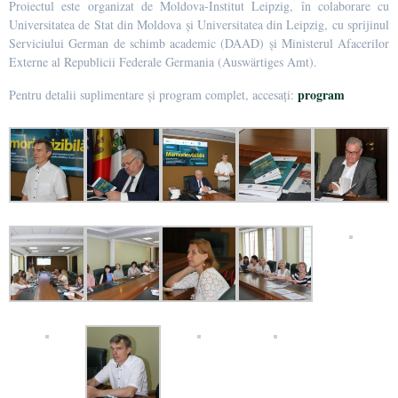
Proiectul este organizat de Moldova-Institut Leipzig, în colaborare cu
Universitatea de Stat din Moldova și Universitatea din Leipzig, cu sprijinul
Serviciului German de schimb academic (DAAD) și Ministerul Afacerilor
Externe al Republicii Federale Germania (Auswärtiges Amt).
program
Pentru detalii suplimentare și program complet, accesați: