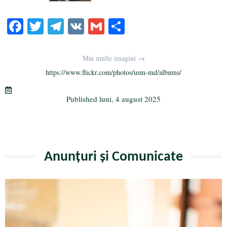
Fa
T
Te
V
G
Pa
ce
wi
le
K
m
rt
bo
tte
gr
ail
aj
Mai multe imagini →
ok
r
a
ea
https://www.flickr.com/photos/usm-md/albums/
m
ză
Published
luni, 4 august 2025
Anunțuri și Comunicate