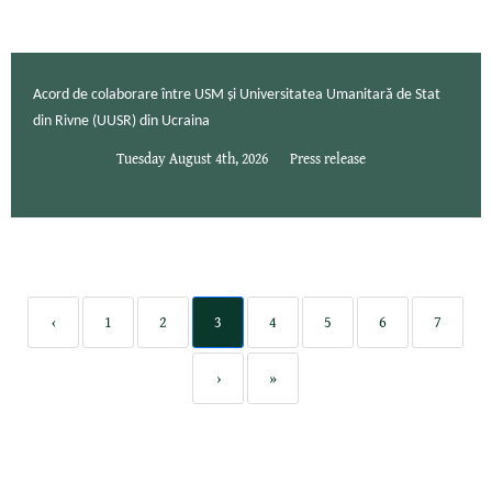
Acord de colaborare între USM și Universitatea Umanitară de Stat
din Rivne (UUSR) din Ucraina
Tuesday August 4th, 2026
Press release
‹
1
2
3
4
5
6
7
›
»