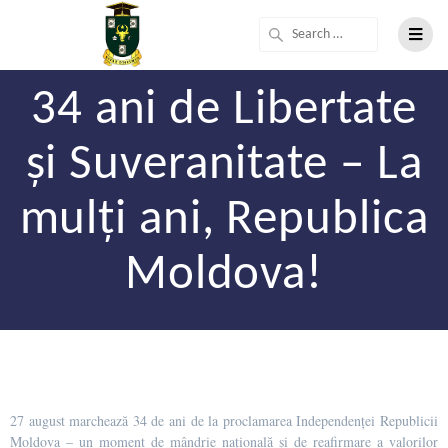
34 ani de Libertate
și Suveranitate – La
mulți ani, Republica
Moldova!
27 august marchează 34 de ani de la proclamarea Independenței Republicii
Moldova – un moment de mândrie națională și de reafirmare a valorilor