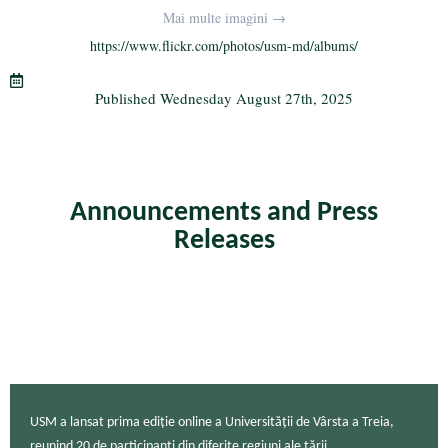
bo
tte
gr
ail
re
Mai multe imagini →
ok
r
a
https://www.flickr.com/photos/usm-md/albums/
m
Published
Wednesday August 27th, 2025
Announcements and Press
Releases
USM a lansat prima ediție online a Universității de Vârsta a Treia,
reunind 20 de participanți din diferite regiuni ale țării