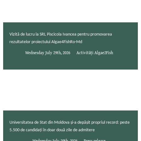
Vizită de lucru la SRL Piscicola Ivancea pentru promovarea
rezultatelor proiectului Algae4FishRo-Md
Wednesday July 29th, 2026
Activități Algae2Fish
Universitatea de Stat din Moldova și-a depășit propriul record: peste
5.500 de candidați în doar două zile de admitere
Wednesday July 29th, 2026
Press release