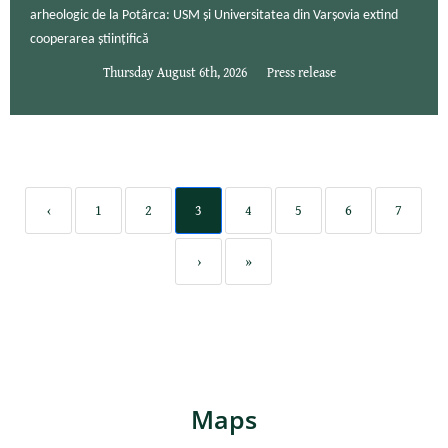
arheologic de la Potârca: USM și Universitatea din Varșovia extind
cooperarea științifică
Thursday August 6th, 2026
Press release
‹
1
2
3
4
5
6
7
›
»
Maps