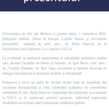
Universitatea de Stat din Moldova a găzduit astăzi, 1 septembrie 2025,
prelegerea publică „Pacea în Europa: Lecțiile istoriei și provocările
prezentului”, susținută de prof. univ., dr. Stella Ghervas, de la
Universitatea din California, Los Angeles (UCLA).
La eveniment au participat reprezentanți ai comunității academice, printre
care: decanul Facultății de Istorie și Filosofie, dr. Igor Bercu, conf. univ.,
dr., Virgiliu Pâslariuc, dr. Igor Cașu, cercetători și studenți interesați de
dialogul internațional în domeniul științific și educațional.
Prelegerea a oferit un cadru de discuție despre teme de actualitate din
cercetarea internațională și rolul colaborării academice în consolidarea
schimbului de idei. Stella Ghervas a împărtășit din experiența sa acumulată
la UCLA și în numeroase proiecte europene, subliniind importanța
deschiderii universitare către parteneriate academice globale.