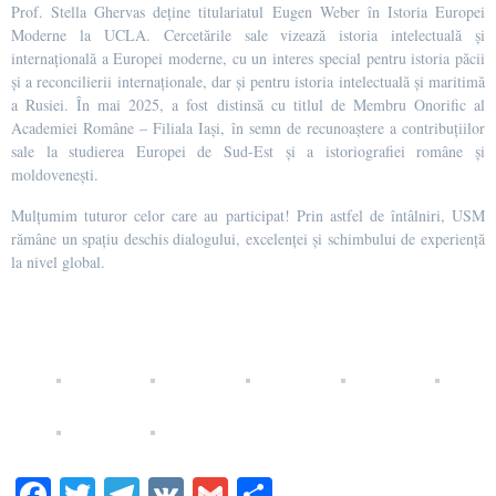
Prof. Stella Ghervas deține titulariatul Eugen Weber în Istoria Europei
Moderne la UCLA. Cercetările sale vizează istoria intelectuală și
internațională a Europei moderne, cu un interes special pentru istoria păcii
și a reconcilierii internaționale, dar și pentru istoria intelectuală și maritimă
a Rusiei. În mai 2025, a fost distinsă cu titlul de Membru Onorific al
Academiei Române – Filiala Iași, în semn de recunoaștere a contribuțiilor
sale la studierea Europei de Sud-Est și a istoriografiei române și
moldovenești.
Mulțumim tuturor celor care au participat! Prin astfel de întâlniri, USM
rămâne un spațiu deschis dialogului, excelenței și schimbului de experiență
la nivel global.
Fa
T
Te
V
G
S