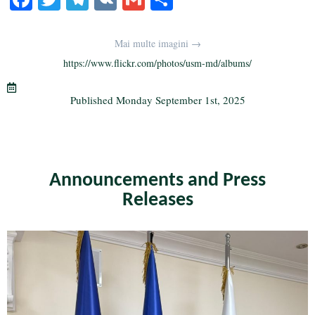
ce
wi
le
K
m
ha
bo
tte
gr
ail
re
Mai multe imagini →
ok
r
a
https://www.flickr.com/photos/usm-md/albums/
m
Published
Monday September 1st, 2025
Announcements and Press
Releases