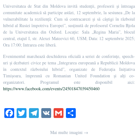
Universitatea de Stat din Moldova invită studenții, profesorii și întreaga
comunitate academică să participe astăzi, 12 septembrie, la sesiunea „De la
vulnerabilitate la reziliență: Cum să contracarezi și să câștigi în războiul
hibrid al Rusiei împotriva Europei”, susținută de profesorul Corneliu Bjola
de la Universitatea din Oxford. Locație: Sala „Regina Maria”, blocul
central, etajul I, str. Alexei Mateevici 60, USM; Data: 12 septembrie 2025;
Ora 17:00; Intrarea este liberă.
Evenimentul marchează deschiderea oficială a seriei de conferințe, speech-
uri și dezbateri civice pe tema „Integrarea europeană a Republicii Moldova
în contextul războiului hibrid”, organizate de Federația Inițiativa
Timișoara, împreună cu Romanian United Foundation și alți co-
organizatori. Programul este disponibil aici:
https://www.facebook.com/events/24501847039450460
Fa
T
Te
V
G
О
ce
wi
le
K
m
тп
bo
tte
gr
ail
р
Mai multe imagini →