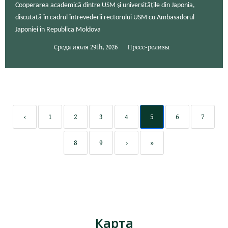
Cooperarea academică dintre USM și universitățile din Japonia,
discutată în cadrul întrevederii rectorului USM cu Ambasadorul
Japoniei în Republica Moldova
Среда июля 29th, 2026
Пресс-релизы
‹
1
2
3
4
5
6
7
8
9
›
»
Карта