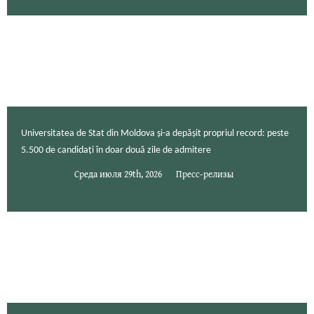
Universitatea de Stat din Moldova și-a depășit propriul record: peste
5.500 de candidați în doar două zile de admitere
Среда июля 29th, 2026
Пресс-релизы