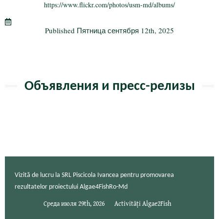
ok
r
a
а
https://www.flickr.com/photos/usm-md/albums/
m
в
Published
Пятница сентября 12th, 2025
и
ть
Объявления и пресс-релизы
Vizită de lucru la SRL Piscicola Ivancea pentru promovarea
rezultatelor proiectului Algae4FishRo-Md
Среда июля 29th, 2026
Activități Algae2Fish