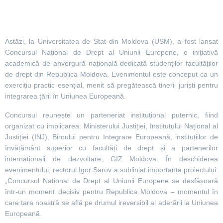
Astăzi, la Universitatea de Stat din Moldova (USM), a fost lansat
Concursul Național de Drept al Uniunii Europene, o inițiativă
academică de anvergură națională dedicată studenților facultăților
de drept din Republica Moldova. Evenimentul este conceput ca un
exercițiu practic esențial, menit să pregătească tinerii juriști pentru
integrarea țării în Uniunea Europeană.
Concursul reunește un parteneriat instituțional puternic, fiind
organizat cu implicarea: Ministerului Justiției, Institutului Național al
Justiției (INJ), Biroului pentru Integrare Europeană, instituțiilor de
învățământ superior cu facultăți de drept și a partenerilor
internaționali de dezvoltare, GIZ Moldova. În deschiderea
evenimentului, rectorul Igor Șarov a subliniat importanța proiectului:
„Concursul Național de Drept al Uniunii Europene se desfășoară
într-un moment decisiv pentru Republica Moldova – momentul în
care țara noastră se află pe drumul ireversibil al aderării la Uniunea
Europeană.