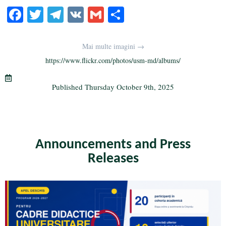
Fa
T
Te
V
G
S
ce
wi
le
K
m
ha
bo
tte
gr
ail
re
Mai multe imagini →
ok
r
a
https://www.flickr.com/photos/usm-md/albums/
m
Published
Thursday October 9th, 2025
Announcements and Press
Releases