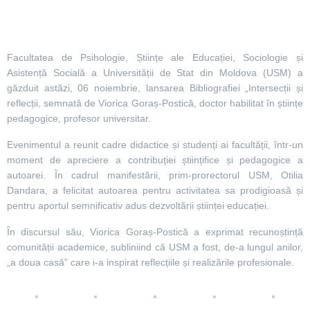
Facultatea de Psihologie, Științe ale Educației, Sociologie și
Asistență Socială a Universității de Stat din Moldova (USM) a
găzduit astăzi, 06 noiembrie, lansarea Bibliografiei „Intersecții și
reflecții, semnată de Viorica Goraș-Postică, doctor habilitat în științe
pedagogice, profesor universitar.
Evenimentul a reunit cadre didactice și studenți ai facultății, într-un
moment de apreciere a contribuției științifice și pedagogice a
autoarei. În cadrul manifestării, prim-prorectorul USM, Otilia
Dandara, a felicitat autoarea pentru activitatea sa prodigioasă și
pentru aportul semnificativ adus dezvoltării științei educației.
În discursul său, Viorica Goraș-Postică a exprimat recunoștință
comunității academice, subliniind că USM a fost, de-a lungul anilor,
„a doua casă” care i-a inspirat reflecțiile și realizările profesionale.