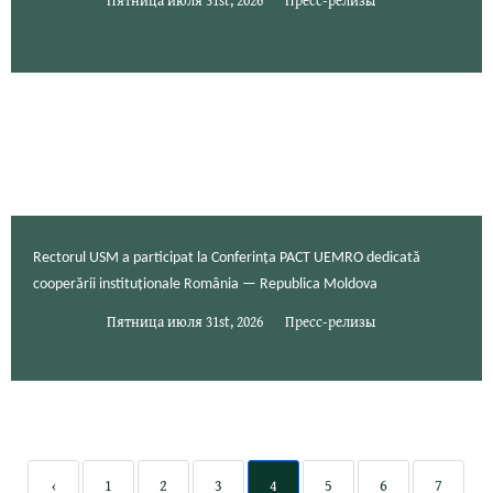
Rectorul USM a participat la Conferința PACT UEMRO dedicată
cooperării instituționale România — Republica Moldova
Пятница июля 31st, 2026
Пресс-релизы
‹
1
2
3
4
5
6
7