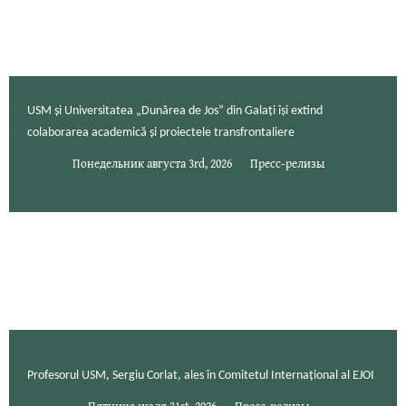
USM și Universitatea „Dunărea de Jos” din Galați își extind
colaborarea academică și proiectele transfrontaliere
Понедельник августа 3rd, 2026
Пресс-релизы
Profesorul USM, Sergiu Corlat, ales în Comitetul Internațional al EJOI
Пятница июля 31st, 2026
Пресс-релизы