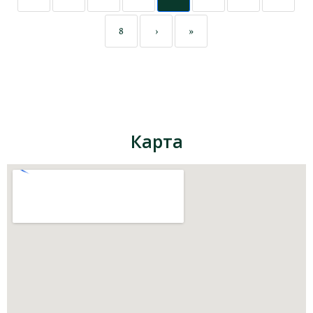
8
›
»
Карта