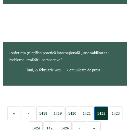
Conferința științifico-practică internaţională „Insolvabilitatea:
Probleme, realități, perspective”
luni, 22 februarie 2021
Comunicate de presa
«
‹
1418
1419
1420
1421
1422
1423
1424
1425
1426
›
»