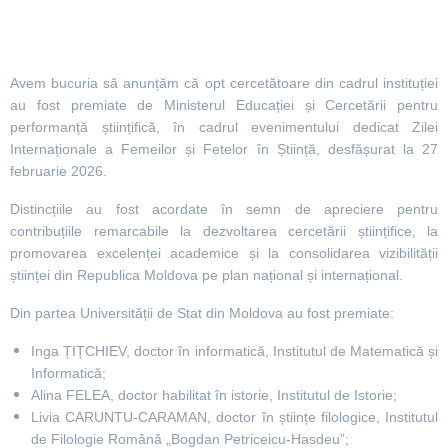
Avem bucuria să anunțăm că opt cercetătoare din cadrul instituției
au fost premiate de Ministerul Educației și Cercetării pentru
performanță științifică, în cadrul evenimentului dedicat Zilei
Internaționale a Femeilor și Fetelor în Știință, desfășurat la 27
februarie 2026.
Distincțiile au fost acordate în semn de apreciere pentru
contribuțiile remarcabile la dezvoltarea cercetării științifice, la
promovarea excelenței academice și la consolidarea vizibilității
științei din Republica Moldova pe plan național și internațional.
Din partea Universității de Stat din Moldova au fost premiate:
Inga
ȚIȚCHIEV, doctor în informatică, Institutul de Matematică și
Informatică;
Alina
FELEA, doctor habilitat în istorie, Institutul de Istorie;
Livia CARUNTU-CARAMAN, doctor în științe filologice, Institutul
de Filologie Română „Bogdan Petriceicu-Hasdeu”;