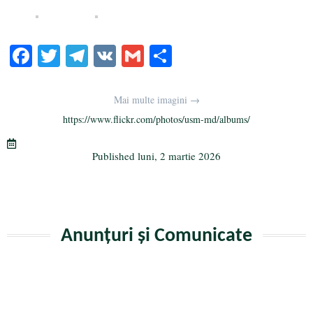
Fa
T
Te
V
G
Pa
ce
wi
le
K
m
rt
bo
tte
gr
ail
aj
Mai multe imagini →
ok
r
a
ea
https://www.flickr.com/photos/usm-md/albums/
m
ză
Published
luni, 2 martie 2026
Anunțuri și Comunicate