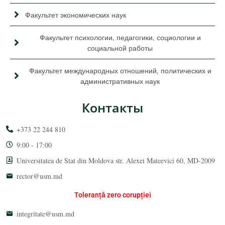
Факультет экономических наук
Факультет психологии, педагогики, социологии и
социальной работы
Факультет международных отношений, политических и
административных наук
Контакты
+373 22 244 810
9:00 - 17:00
Universitatea de Stat din Moldova str. Alexei Mateevici 60, MD-2009
rector@usm.md
Toleranță zero corupției
integritate@usm.md