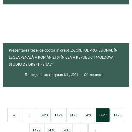
Prezentarea tezei de doctor în drept „SECRETUL PROFESIONAL ÎN
LEGEA PENALĂ A ROMÂNIEI ȘI ÎN CEA A REPUBLICII MOLDOVA:
STUDIU DE DREPT PENAL”
Понедельник февраля 8th, 2021
Обьявления
«
‹
1423
1424
1425
1426
1427
1428
1429
1430
1431
›
»