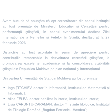
Avem bucuria să anunțăm că opt cercetătoare din cadrul instituției
au fost premiate de Ministerul Educației și Cercetării pentru
performanță științifică, în cadrul evenimentului dedicat Zilei
Internaționale a Femeilor și Fetelor în Știință, desfășurat la 27
februarie 2026.
Distincțiile au fost acordate în semn de apreciere pentru
contribuțiile remarcabile la dezvoltarea cercetării științifice, la
promovarea excelenței academice și la consolidarea vizibilității
științei din Republica Moldova pe plan național și internațional.
Din partea Universității de Stat din Moldova au fost premiate:
Inga
ȚIȚCHIEV, doctor în informatică, Institutul de Matematică și
Informatică;
Alina
FELEA, doctor habilitat în istorie, Institutul de Istorie;
Livia CARUNTU-CARAMAN, doctor în științe filologice, Institutul
de Filologie Română „Bogdan Petriceicu-Hasdeu”;