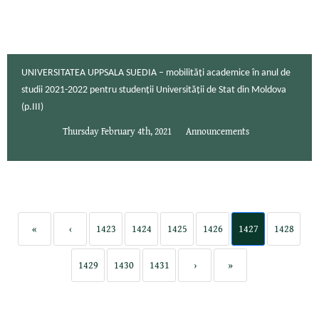
UNIVERSITATEA UPPSALA SUEDIA – mobilități academice în anul de
studii 2021-2022 pentru studenții Universității de Stat din Moldova
(p.III)
Thursday February 4th, 2021
Announcements
«
‹
1423
1424
1425
1426
1427
1428
1429
1430
1431
›
»