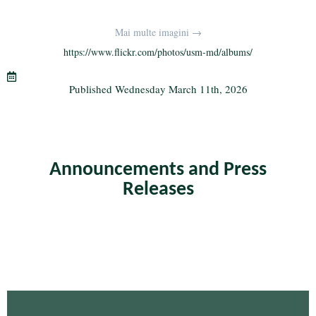
ce
wi
le
K
m
ha
bo
tte
gr
ail
re
Mai multe imagini →
ok
r
a
https://www.flickr.com/photos/usm-md/albums/
m
Published
Wednesday March 11th, 2026
Announcements and Press
Releases