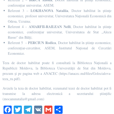
conferențiar universitar, ASEM;
LOKHANOVA Nataliia
Referent 3 –
, Doctor habilitat în științe
economice, profesor universitar, Universitatea Națională Economică din
Odesa, Ucraina;
AMARFII-RAILEAN Nelli
Referent 4 –
, Doctor habilitat în științe
economice, conferențiar universitar, Universitatea de Stat „Alecu
Russo” din Bălți;
PERCIUN Rodica
Referent 5
–
, Doctor habilitat în științe economice,
conferențiar-cercetător, ASEM, Institutul Național de Cercetări
Economice.
Teza de doctor habilitat poate fi consultată la Biblioteca Națională a
Republicii Moldova, la Biblioteca Universității de Stat din Moldova,
precum și pe pagina web a ANACEC (https://anacec.md/files/Golocialova-
teza_ru.pdf).
Avizele la teza de doctor habilitat, rezumatul tezei de doctor habilitat pot fi
transmise la adresa electronică a secretarului științific
(mocanunatalia@gmail.com)
Fa
T
Te
V
G
S