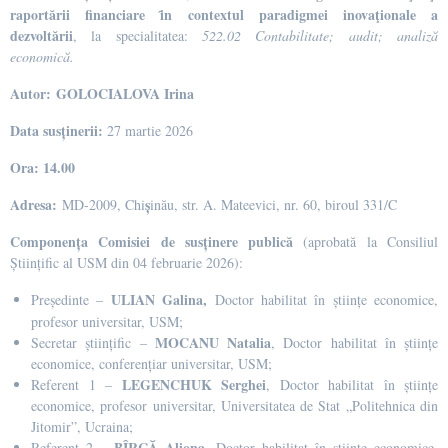
raportării financiare ȋn contextul paradigmei inovaţionale a
dezvoltării
, la specialitatea:
522.02 Contabilitate; audit; analiză
economică.
Autor:
GOLOCIALOVA Irina
Data susținerii:
27 martie 2026
Ora: 14.00
Adresa:
ș
MD-2009, Chi
inău, str. A. Mateevici, nr. 60, biroul 331/C
Componența Comisiei de susținere publică
(aprobată la Consiliul
Științific al USM din 04 februarie 2026):
ULIAN Galina,
Președinte –
Doctor habilitat în științe economice,
profesor universitar, USM;
MOCANU Natalia
Secretar științific –
, Doctor habilitat în științe
economice, conferențiar universitar, USM;
LEGENCHUK Serghei
Referent 1 –
,
Doctor habilitat în științe
economice, profesor universitar, Universitatea de Stat „Politehnica din
Jitomir”, Ucraina;
BÎRCĂ Aliona
Referent 2 –
,
Doctor habilitat în științe economice,