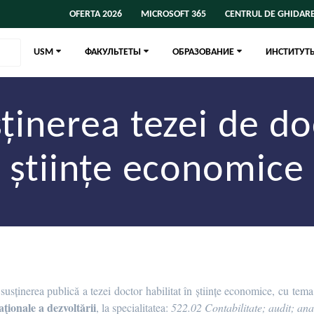
OFERTA 2026
MICROSOFT 365
CENTRUL DE GHIDARE
USM
ФАКУЛЬТЕТЫ
ОБРАЗОВАНИЕ
ИНСТИТУТ
ținerea tezei de do
științe economice
usținerea publică a tezei doctor habilitat în științe economice, cu tem
ţionale a dezvoltării
, la specialitatea:
522.02 Contabilitate; audit; an