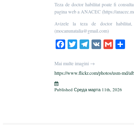
Teza de doctor habilitat poate fi consult
pagina web a ANACEC (https://anacec.md/
Avizele la teza de doctor habilitat, 
(mocanunatalia@gmail.com)
Fa
T
Te
V
G
О
ce
wi
le
K
m
т
bo
tte
gr
ail
р
Mai multe imagini →
ok
r
a
а
https://www.flickr.com/photos/usm-md/al
m
в
и
Published
Среда марта 11th, 2026
т