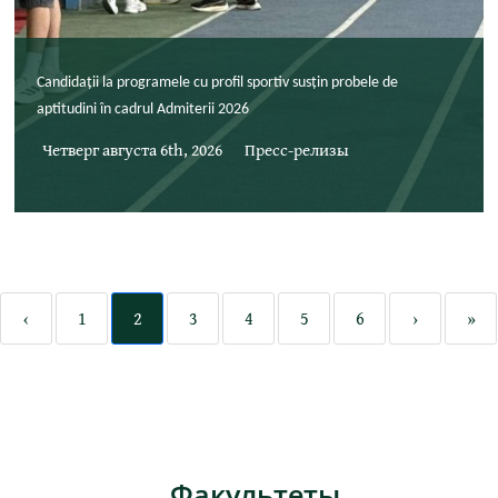
Candidații la programele cu profil sportiv susțin probele de
aptitudini în cadrul Admiterii 2026
Четверг августа 6th, 2026
Пресс-релизы
‹
1
2
3
4
5
6
›
»
Факультеты