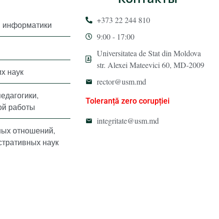
+373 22 244 810
и информатики
9:00 - 17:00
Universitatea de Stat din Moldova
str. Alexei Mateevici 60, MD-2009
х наук
rector@usm.md
педагогики,
Toleranță zero corupției
ой работы
integritate@usm.md
ных отношений,
стративных наук