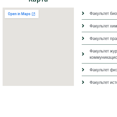
Факультет био
Факультет хи
Факультет пр
Факультет жу
коммуникацио
Факультет фи
Факультет ис