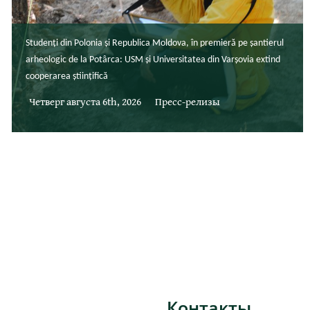
Studenți din Polonia și Republica Moldova, în premieră pe șantierul
arheologic de la Potârca: USM și Universitatea din Varșovia extind
cooperarea științifică
Четверг августа 6th, 2026
Пресс-релизы
Контакты