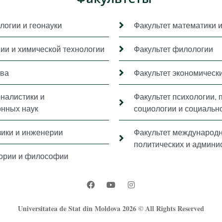
логии и геонауки
Факультет математики 
мии и химической технологии
Факультет филологии
ава
Факультет экономически
рналистики и
Факультет психологии, 
нных наук
социологии и социальн
зики и инженерии
Факультет международ
политических и админи
тории и философии
Universitatea de Stat din Moldova 2026 © All Rights Reserved