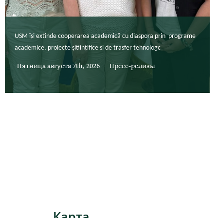
USM își extinde cooperarea academică cu diaspora prin programe
academice, proiecte șitiințifice și de trasfer tehnologc
Пятница августа 7th, 2026
Пресс-релизы
Карта