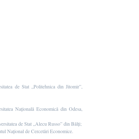
sitatea de Stat „Politehnica din Jitomir”,
versitatea Națională Economică din Odesa,
iversitatea de Stat „Alecu Russo” din Bălți;
itutul Național de Cercetări Economice.