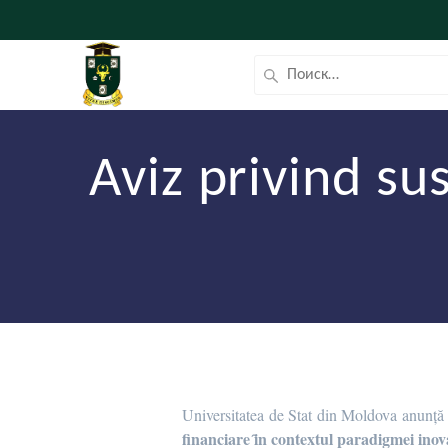
Aviz privind sus
Universitatea de Stat din Moldova anunță s
financiare ȋn contextul paradigmei inova