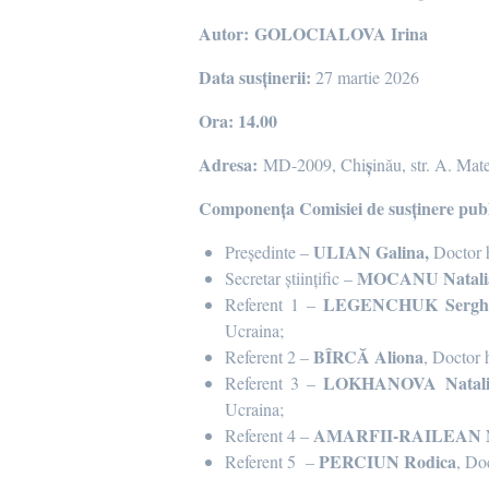
Autor:
GOLOCIALOVA Irina
Data susținerii:
27 martie 2026
Ora: 14.00
Adresa:
ș
MD-2009, Chi
inău, str. A. Mat
Componența Comisiei de susținere pub
ULIAN Galina,
Președinte –
Doctor h
MOCANU Natali
Secretar științific –
LEGENCHUK Sergh
Referent 1 –
Ucraina;
BÎRCĂ Aliona
Referent 2 –
,
Doctor h
LOKHANOVA Natali
Referent 3 –
Ucraina;
AMARFII-RAILEAN N
Referent 4 –
PERCIUN Rodica
Referent 5
–
, Do