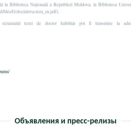
ată la Biblioteca Națională a Republicii Moldova, la Biblioteca Unive
files/Golocialova-teza_ru.pdf).
rezumatul tezei de doctor habilitat pot fi transmise la adresa
п
bums/
ь
Объявления и пресс-релизы