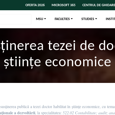
OFERTA 2026
MICROSOFT 365
CENTRUL DE GHIDARE
MSU
FACULTIES
STUDIES
INSTI
ținerea tezei de do
științe economice
usținerea publică a tezei doctor habilitat în științe economice, cu tem
ţionale a dezvoltării
, la specialitatea:
522.02 Contabilitate; audit; an