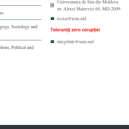
Universitatea de Stat din Moldova
str. Alexei Mateevici 60, MD-2009
es
rector@usm.md
agogy, Sociology and
Toleranță zero corupției
integritate@usm.md
tions, Political and