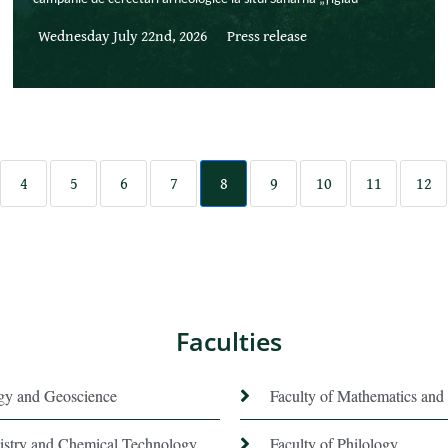
Wednesday July 22nd, 2026
Press release
4
5
6
7
8
9
10
11
12
Faculties
ogy and Geoscience
Faculty of Mathematics and 
istry and Chemical Technology
Faculty of Philology