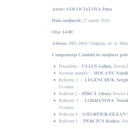
Autor:
GOLOCIALOVA Irina
Data susținerii:
27 martie 2026
Ora: 14.00
Adresa:
ș
MD-2009, Chi
inău, str. A. Mat
Componența Comisiei de susținere pub
ULIAN Galina,
Președinte –
Doctor h
MOCANU Natali
Secretar științific –
LEGENCHUK Sergh
Referent 1 –
Ucraina;
BÎRCĂ Aliona
Referent 2 –
,
Doctor h
LOKHANOVA Natali
Referent 3 –
Ucraina;
AMARFII-RAILEAN N
Referent 4 –
PERCIUN Rodica
Referent 5
–
, Do