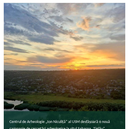
Centrul de Arheologie „Ion Niculiță” al USM desfășoară o nouă
campanie de cercetări arheologice la situl Saharna „Țiglău”