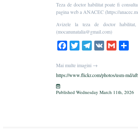
Teza de doctor habilitat poate fi consult
pagina web a ANACEC (https://anacec.md/
Avizele la teza de doctor habilitat, 
(mocanunatalia@gmail.com)
Fa
T
Te
V
G
S
ce
wi
le
K
m
ha
bo
tte
gr
ail
re
Mai multe imagini →
ok
r
a
https://www.flickr.com/photos/usm-md/al
m
Published
Wednesday March 11th, 2026