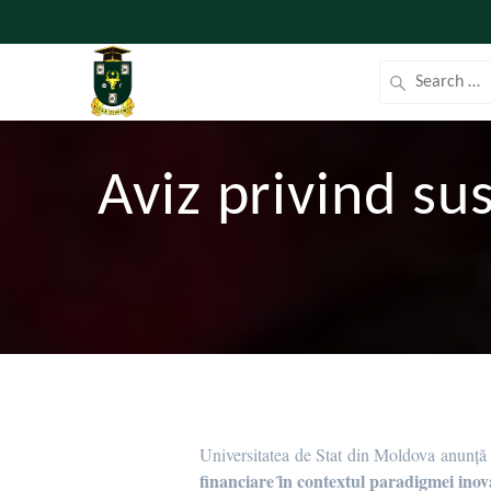
Aviz privind sus
Universitatea de Stat din Moldova anunță s
financiare ȋn contextul paradigmei inova