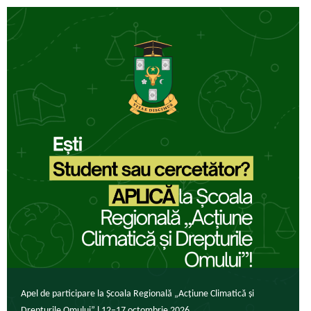
Apel de participare la Școala Regională „Acțiune Climatică și
Drepturile Omului” l 12–17 octombrie 2026