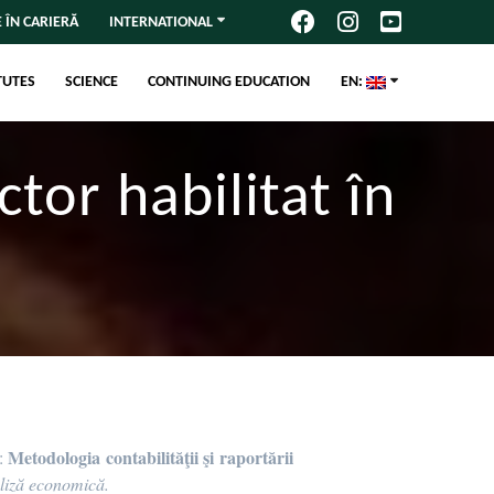
 ÎN CARIERĂ
INTERNATIONAL
TUTES
SCIENCE
CONTINUING EDUCATION
EN:
ctor habilitat în
Metodologia contabilităţii şi raportării
a:
aliză economică.