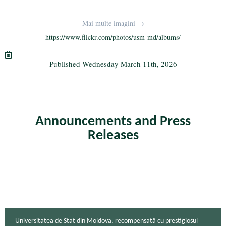
ce
wi
le
K
m
ha
bo
tte
gr
ail
re
Mai multe imagini →
ok
r
a
https://www.flickr.com/photos/usm-md/albums/
m
Published
Wednesday March 11th, 2026
Announcements and Press
Releases
Universitatea de Stat din Moldova, recompensată cu prestigiosul