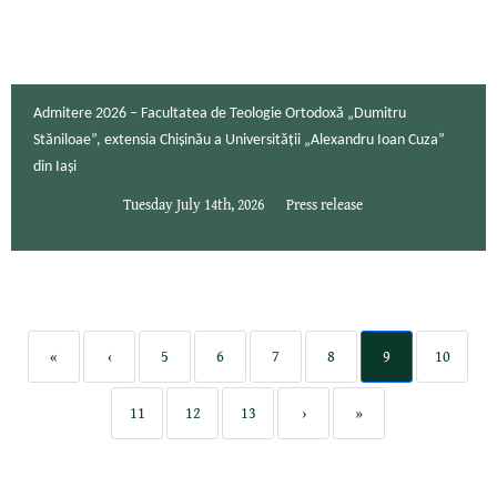
Admitere 2026 – Facultatea de Teologie Ortodoxă „Dumitru
Stăniloae”, extensia Chișinău a Universității „Alexandru Ioan Cuza”
din Iași
Tuesday July 14th, 2026
Press release
«
‹
5
6
7
8
9
10
11
12
13
›
»