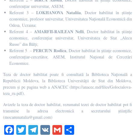
conferențiar universitar, ASEM;
LOKHANOVA Nataliia
Referent 3 –
, Doctor habilitat în științe
economice, profesor universitar, Universitatea Națională Economică din
Odesa, Ucraina;
AMARFII-RAILEAN Nelli
Referent 4 –
, Doctor habilitat în științe
economice, conferențiar universitar, Universitatea de Stat „Alecu
Russo” din Bălți;
PERCIUN Rodica
Referent 5
–
, Doctor habilitat în științe economice,
conferențiar-cercetător, ASEM, Institutul Național de Cercetări
Economice.
Teza de doctor habilitat poate fi consultată la Biblioteca Națională a
Republicii Moldova, la Biblioteca Universității de Stat din Moldova,
precum și pe pagina web a ANACEC (https://anacec.md/files/Golocialova-
teza_ru.pdf).
Avizele la teza de doctor habilitat, rezumatul tezei de doctor habilitat pot fi
transmise la adresa electronică a secretarului științific
(mocanunatalia@gmail.com)
Fa
T
Te
V
G
S