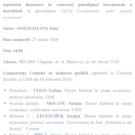
raportării financiare ȋn contextul paradigmei inovaţionale a
dezvoltării
, la specialitatea:
522.02 Contabilitate; audit; analiză
economică.
Autor:
GOLOCIALOVA Irina
Data susținerii:
27 martie 2026
Ora: 14.00
Adresa:
ș
MD-2009, Chi
inău, str. A. Mateevici, nr. 60, biroul 331/C
Componența Comisiei de susținere publică
(aprobată la Consiliul
Științific al USM din 04 februarie 2026):
ULIAN Galina,
Președinte –
Doctor habilitat în științe economice,
profesor universitar, USM;
MOCANU Natalia
Secretar științific –
, Doctor habilitat în științe
economice, conferențiar universitar, USM;
LEGENCHUK Serghei
Referent 1 –
,
Doctor habilitat în științe
economice, profesor universitar, Universitatea de Stat „Politehnica din
Jitomir”, Ucraina;
BÎRCĂ Aliona
Referent 2 –
,
Doctor habilitat în științe economice,