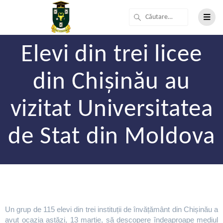
Elevi din trei licee
din Chișinău au
vizitat Universitatea
de Stat din Moldova
Un grup de 115 elevi din trei instituții de învățământ din Chișinău a
avut ocazia astăzi, 13 martie, să descopere îndeaproape mediul