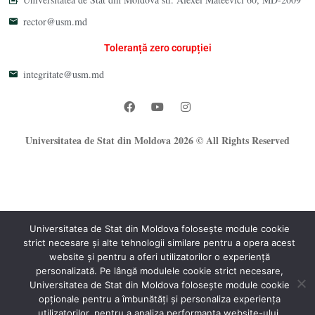
rector@usm.md
Toleranță zero corupției
integritate@usm.md
Universitatea de Stat din Moldova 2026 © All Rights Reserved
Universitatea de Stat din Moldova folosește module cookie
strict necesare și alte tehnologii similare pentru a opera acest
website și pentru a oferi utilizatorilor o experiență
®
personalizată. Pe lângă modulele cookie strict necesare,
Oficiul Programare Web al USM
Universitatea de Stat din Moldova folosește module cookie
opționale pentru a îmbunătăți și personaliza experiența
utilizatorilor, pentru a analiza performanța website-ului.