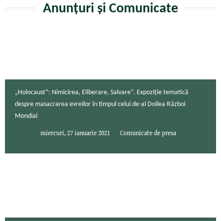
Anunțuri și Comunicate
„Holocaust”: Nimicirea, Eliberare, Salvare”. Expoziție tematică
despre masacrarea evreilor în timpul celui de-al Doilea Război
Mondial
miercuri, 27 ianuarie 2021
Comunicate de presa