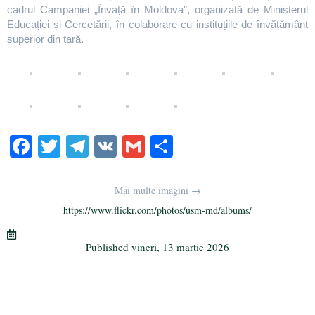
cadrul Campaniei „Învață în Moldova”, organizată de Ministerul
Educației și Cercetării, în colaborare cu instituțiile de învățământ
superior din țară.
Fa
T
Te
V
G
Pa
ce
wi
le
K
m
rt
bo
tte
gr
ail
aj
Mai multe imagini →
ok
r
a
ea
https://www.flickr.com/photos/usm-md/albums/
m
ză
Published
vineri, 13 martie 2026