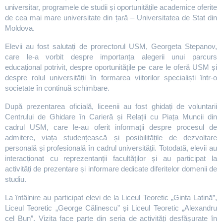
universitar, programele de studii și oportunitățile academice oferite
de cea mai mare universitate din țară – Universitatea de Stat din
Moldova.
Elevii au fost salutați de prorectorul USM, Georgeta Stepanov,
care le-a vorbit despre importanța alegerii unui parcurs
educațional potrivit, despre oportunitățile pe care le oferă USM și
despre rolul universității în formarea viitorilor specialiști într-o
societate în continuă schimbare.
După prezentarea oficială, liceenii au fost ghidați de voluntarii
Centrului de Ghidare în Carieră și Relații cu Piața Muncii din
cadrul USM, care le-au oferit informații despre procesul de
admitere, viața studențească și posibilitățile de dezvoltare
personală și profesională în cadrul universității. Totodată, elevii au
interacționat cu reprezentanții facultăților și au participat la
activități de prezentare și informare dedicate diferitelor domenii de
studiu.
La întâlnire au participat elevi de la Liceul Teoretic „Ginta Latină”,
Liceul Teoretic „George Călinescu” și Liceul Teoretic „Alexandru
cel Bun”. Vizita face parte din seria de activități desfășurate în