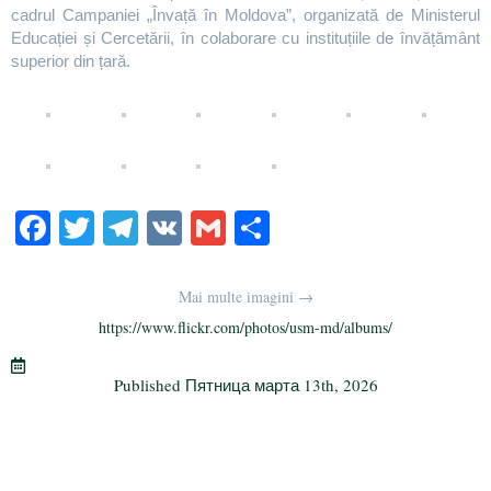
cadrul Campaniei „Învață în Moldova”, organizată de Ministerul
Educației și Cercetării, în colaborare cu instituțiile de învățământ
superior din țară.
Fa
T
Te
V
G
О
ce
wi
le
K
m
тп
bo
tte
gr
ail
р
Mai multe imagini →
ok
r
a
а
https://www.flickr.com/photos/usm-md/albums/
m
в
Published
Пятница марта 13th, 2026
и
ть