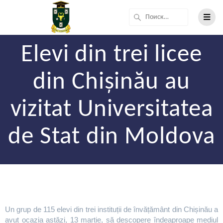
Elevi din trei licee
din Chișinău au
vizitat Universitatea
de Stat din Moldova
Un grup de 115 elevi din trei instituții de învățământ din Chișinău a
avut ocazia astăzi, 13 martie, să descopere îndeaproape mediul