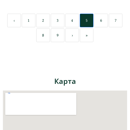
‹
1
2
3
4
5
6
7
8
9
›
»
Карта