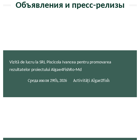
Объявления и пресс-релизы
Vizită de lucru la SRL Piscicola Ivancea pentru promovarea
rezultatelor proiectului Algae4FishRo-Md
Среда июля 29th, 2026
Activități Algae2Fish