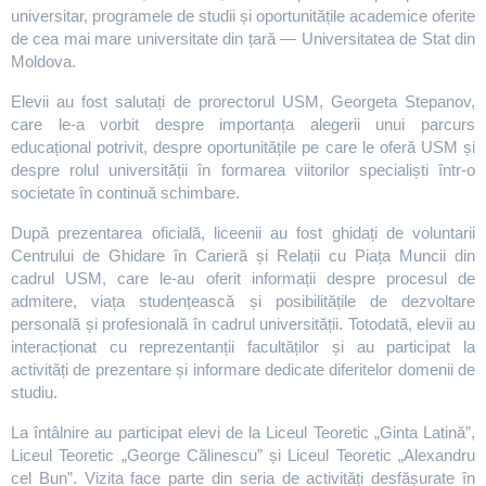
universitar, programele de studii și oportunitățile academice oferite
de cea mai mare universitate din țară — Universitatea de Stat din
Moldova.
Elevii au fost salutați de prorectorul USM, Georgeta Stepanov,
care le-a vorbit despre importanța alegerii unui parcurs
educațional potrivit, despre oportunitățile pe care le oferă USM și
despre rolul universității în formarea viitorilor specialiști într-o
societate în continuă schimbare.
După prezentarea oficială, liceenii au fost ghidați de voluntarii
Centrului de Ghidare în Carieră și Relații cu Piața Muncii din
cadrul USM, care le-au oferit informații despre procesul de
admitere, viața studențească și posibilitățile de dezvoltare
personală și profesională în cadrul universității. Totodată, elevii au
interacționat cu reprezentanții facultăților și au participat la
activități de prezentare și informare dedicate diferitelor domenii de
studiu.
La întâlnire au participat elevi de la Liceul Teoretic „Ginta Latină”,
Liceul Teoretic „George Călinescu” și Liceul Teoretic „Alexandru
cel Bun”. Vizita face parte din seria de activități desfășurate în