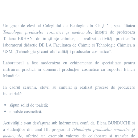
Un grup de elevi ai Colegiului de Ecologie din Chișinău, specialitatea
Tehnologia produselor cosmetice și medicinale
, însoțiți de profesoara
Tatiana ERHAN, dr. în științe chimice, au realizat activități practice în
laboratorul didactic DE LA Facultatea de Chimie și Tehnologie Chimică a
USM, „Tehnologia și controlul calității produselor cosmetice”.
Laboratorul a fost modernizat cu echipamente de specialitate pentru
instruirea practică în domeniul producției cosmetice cu suportul Băncii
Mondiale.
În cadrul sesiunii, elevii au simulat și realizat procese de producere
industrială:
săpun solid de toaletă;
emulsie cosmetică.
Activitățile s-au desfășurat sub îndrumarea conf. dr. Elena BUNDUCHI și
a studenților din anul III, programul
Tehnologia produselor cosmetice și
medicinale
, oferind un exemplu valoros de colaborare și transfer de