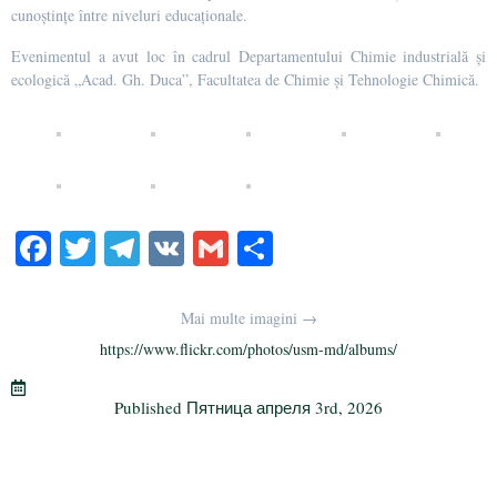
cunoștințe între niveluri educaționale.
Evenimentul a avut loc în cadrul Departamentului Chimie industrială și
ecologică „Acad. Gh. Duca”, Facultatea de Chimie și Tehnologie Chimică.
Fa
T
Te
V
G
О
ce
wi
le
K
m
тп
bo
tte
gr
ail
р
Mai multe imagini →
ok
r
a
а
https://www.flickr.com/photos/usm-md/albums/
m
в
Published
Пятница апреля 3rd, 2026
и
ть