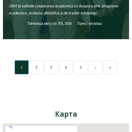
USM își extinde cooperarea academică cu diaspora prin programe
academice, proiecte șitiințifice și de trasfer tehnologc
Пятница августа 7th, 2026
Пресс-релизы
1
2
3
4
5
›
»
Карта