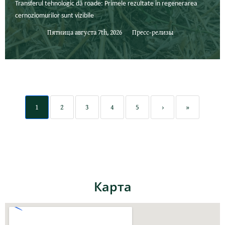
Transferul tehnologic dă roade: Primele rezultate în regenerarea
cernoziomurilor sunt vizibile
Пятница августа 7th, 2026
Пресс-релизы
1
2
3
4
5
›
»
Карта