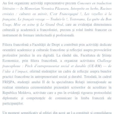
Au fost organizate activități reprezentative precum
Concours en traduction
littéraire — In Memoriam Veronica Păcuraru
,
Interprète en herbe
,
Racines
croisées : cultures en miroir
,
C’est Francogagné !
,
Les voyelles à la
française
,
Le français voyage — Traduis-le !
,
Textorama
,
La quête du Bon
Usage
,
Mise en scène
și
Le Grand Oral
, care au evidențiat dimensiunea
culturală și academică a francofoniei, precum și rolul limbii franceze ca
instrument de formare intelectuală și profesională.
Filiera francofonă a Facultății de Drept a contribuit prin activități dedicate
orientării academice și culturale francofone și reflecției asupra provocărilor
profesiilor juridice în era digitală. La rândul său, Facultatea de Științe
Economice, prin filiera francofonă, a organizat activitatea
Challenge
francophone : Pitch d’entrepreneuriat social et durable (UE-RM) — de
l’idée à l’impact
, oferind studenților un cadru de reflecție asupra bunelor
practici francofone în antreprenoriatul social și durabil. Totodată, în cadrul
FRIȘPA, studenții anului II de la specialitatea Relații internaționale au
realizat simularea ceremonialului prezentării scrisorilor de acreditare în
Republica Moldova, activitate care a pus în evidență rigoarea protocolului
diplomatic și competențele de comunicare în limba franceză ale
participanților.
Un moment semnificativ al ediției din acest an l-a constituit și consolidarea