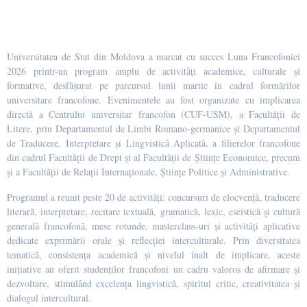
Universitatea de Stat din Moldova a marcat cu succes Luna Francofoniei
2026 printr-un program amplu de activități academice, culturale și
formative, desfășurat pe parcursul lunii martie în cadrul formărilor
universitare francofone. Evenimentele au fost organizate cu implicarea
directă a Centrului universitar francofon (CUF-USM), a Facultății de
Litere, prin Departamentul de Limbi Romano-germanice și Departamentul
de Traducere, Interpretare și Lingvistică Aplicată, a filierelor francofone
din cadrul Facultății de Drept și al Facultății de Științe Economice, precum
și a Facultății de Relații Internaționale, Științe Politice și Administrative.
Programul a reunit peste 20 de activități: concursuri de elocvență, traducere
literară, interpretare, recitare textuală, gramatică, lexic, eseistică și cultură
generală francofonă, mese rotunde, masterclass-uri și activități aplicative
dedicate exprimării orale și reflecției interculturale. Prin diversitatea
tematică, consistența academică și nivelul înalt de implicare, aceste
inițiative au oferit studenților francofoni un cadru valoros de afirmare și
dezvoltare, stimulând excelența lingvistică, spiritul critic, creativitatea și
dialogul intercultural.