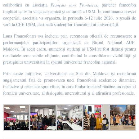
colaborării cu asociația
Français sans Frontières
, partener francofon
implicat activ în viața academică și culturală a USM. În continuarea acestei
cooperări, asociația va organiza, în perioada 6-12 iulie 2026, o școală de
vară la CEF-USM, destinată studenților francofoni ai universității.
Luna Francofoniei s-a încheiat prin ceremonia oficială de recunoaștere a
performanțelor participanților, organizată de Biroul Național AUF-
Moldova. În acest cadru, numeroși studenți ai USM au fost distinși pentru
rezultatele remarcabile obținute, contribuind la consolidarea vizibilității și
prestigiului universității în spațiul universitar francofon național.
Prin aceste inițiative, Universitatea de Stat din Moldova își reconfirmă
angajamentul față de promovarea unei francofonii academice dinamice,
incluzive și orientate spre viitor, în care limba franceză rămâne un reper al
formării universitare, al dialogului intercultural și al afirmării profesionale.