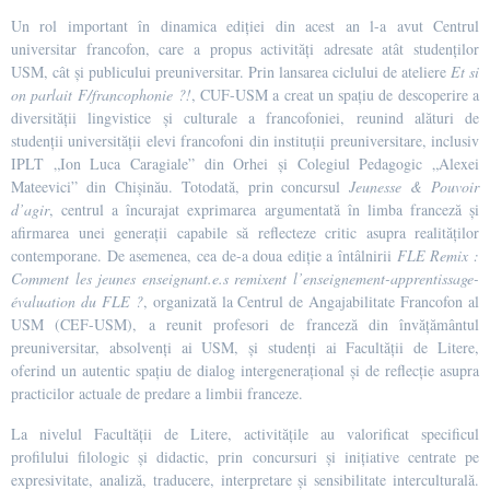
Un rol important în dinamica ediției din acest an l-a avut Centrul
universitar francofon, care a propus activități adresate atât studenților
USM, cât și publicului preuniversitar. Prin lansarea ciclului de ateliere
Et si
on parlait F/francophonie ?!
, CUF-USM a creat un spațiu de descoperire a
diversității lingvistice și culturale a francofoniei, reunind alături de
studenții universității elevi francofoni din instituții preuniversitare, inclusiv
IPLT „Ion Luca Caragiale” din Orhei și Colegiul Pedagogic „Alexei
Mateevici” din Chișinău. Totodată, prin concursul
Jeunesse & Pouvoir
d’agir
, centrul a încurajat exprimarea argumentată în limba franceză și
afirmarea unei generații capabile să reflecteze critic asupra realităților
contemporane. De asemenea, cea de-a doua ediție a întâlnirii
FLE Remix :
Comment les jeunes enseignant.e.s remixent l’enseignement-apprentissage-
évaluation du FLE ?
, organizată la Centrul de Angajabilitate Francofon al
USM (CEF-USM), a reunit profesori de franceză din învățământul
preuniversitar, absolvenți ai USM, și studenți ai Facultății de Litere,
oferind un autentic spațiu de dialog intergenerațional și de reflecție asupra
practicilor actuale de predare a limbii franceze.
La nivelul Facultății de Litere, activitățile au valorificat specificul
profilului filologic și didactic, prin concursuri și inițiative centrate pe
expresivitate, analiză, traducere, interpretare și sensibilitate interculturală.