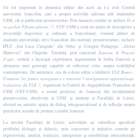
Un rol important în dinamica ediției din acest an l-a avut Centrul
universitar francofon, care a propus activități adresate atât studenților
USM, cât și publicului preuniversitar. Prin lansarea ciclului de ateliere
Et si
on parlait F/francophonie ?!
, CUF-USM a creat un spațiu de descoperire a
diversității lingvistice și culturale a francofoniei, reunind alături de
studenții universității elevi francofoni din instituții preuniversitare, inclusiv
IPLT „Ion Luca Caragiale” din Orhei și Colegiul Pedagogic „Alexei
Mateevici” din Chișinău. Totodată, prin concursul
Jeunesse & Pouvoir
d’agir
, centrul a încurajat exprimarea argumentată în limba franceză și
afirmarea unei generații capabile să reflecteze critic asupra realităților
contemporane. De asemenea, cea de-a doua ediție a întâlnirii
FLE Remix :
Comment les jeunes enseignant.e.s remixent l’enseignement-apprentissage-
évaluation du FLE ?
, organizată la Centrul de Angajabilitate Francofon al
USM (CEF-USM), a reunit profesori de franceză din învățământul
preuniversitar, absolvenți ai USM, și studenți ai Facultății de Litere,
oferind un autentic spațiu de dialog intergenerațional și de reflecție asupra
practicilor actuale de predare a limbii franceze.
La nivelul Facultății de Litere, activitățile au valorificat specificul
profilului filologic și didactic, prin concursuri și inițiative centrate pe
expresivitate, analiză, traducere, interpretare și sensibilitate interculturală.