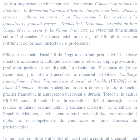
Au fost organizate activități reprezentative precum
Concours en traduction
littéraire – In Memoriam Veronica Păcuraru
,
Interprète en herbe
,
Racines
croisées : cultures en miroir
,
C’est Francogagné !
,
Les voyelles à la
française
,
Le français voyage – Traduis-le !
,
Textorama
,
La quête du Bon
Usage
,
Mise en scène
și
Le Grand Oral
, care au evidențiat dimensiunea
culturală și academică a francofoniei, precum și rolul limbii franceze ca
instrument de formare intelectuală și profesională.
Filiera francofonă a Facultății de Drept a contribuit prin activități dedicate
orientării academice și culturale francofone și reflecției asupra provocărilor
profesiilor juridice în era digitală. La rândul său, Facultatea de Științe
Economice, prin filiera francofonă, a organizat activitatea
Challenge
francophone : Pitch d’entrepreneuriat social et durable (UE-RM) – de
l’idée à l’impact
, oferind studenților un cadru de reflecție asupra bunelor
practici francofone în antreprenoriatul social și durabil. Totodată, în cadrul
FRIȘPA, studenții anului II de la specialitatea Relații internaționale au
realizat simularea ceremonialului prezentării scrisorilor de acreditare în
Republica Moldova, activitate care a pus în evidență rigoarea protocolului
diplomatic și competențele de comunicare în limba franceză ale
participanților.
Un moment semnificativ al ediției din acest an l-a constituit și consolidarea