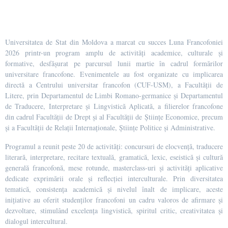
Universitatea de Stat din Moldova a marcat cu succes Luna Francofoniei
2026 printr-un program amplu de activități academice, culturale și
formative, desfășurat pe parcursul lunii martie în cadrul formărilor
universitare francofone. Evenimentele au fost organizate cu implicarea
directă a Centrului universitar francofon (CUF-USM), a Facultății de
Litere, prin Departamentul de Limbi Romano-germanice și Departamentul
de Traducere, Interpretare și Lingvistică Aplicată, a filierelor francofone
din cadrul Facultății de Drept și al Facultății de Științe Economice, precum
și a Facultății de Relații Internaționale, Științe Politice și Administrative.
Programul a reunit peste 20 de activități: concursuri de elocvență, traducere
literară, interpretare, recitare textuală, gramatică, lexic, eseistică și cultură
generală francofonă, mese rotunde, masterclass-uri și activități aplicative
dedicate exprimării orale și reflecției interculturale. Prin diversitatea
tematică, consistența academică și nivelul înalt de implicare, aceste
inițiative au oferit studenților francofoni un cadru valoros de afirmare și
dezvoltare, stimulând excelența lingvistică, spiritul critic, creativitatea și
dialogul intercultural.