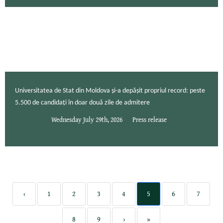
Universitatea de Stat din Moldova și-a depășit propriul record: peste
5.500 de candidați în doar două zile de admitere
Wednesday July 29th, 2026
Press release
‹
1
2
3
4
5
6
7
8
9
›
»