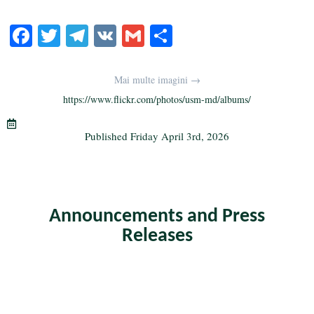
Fa
T
Te
V
G
S
ce
wi
le
K
m
ha
bo
tte
gr
ail
re
Mai multe imagini →
ok
r
a
https://www.flickr.com/photos/usm-md/albums/
m
Published
Friday April 3rd, 2026
Announcements and Press
Releases