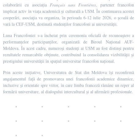
colaborării cu asociația
Français sans Frontières
, partener francofon
implicat activ în viața academică și culturală a USM. În continuarea acestei
cooperări, asociația va organiza, în perioada 6-12 iulie 2026, o școală de
vară la CEF-USM, destinată studenților francofoni ai universității.
Luna Francofoniei s-a încheiat prin ceremonia oficială de recunoaștere a
performanțelor participanților, organizată de Biroul Național AUF-
Moldova. În acest cadru, numeroși studenți ai USM au fost distinși pentru
rezultatele remarcabile obținute, contribuind la consolidarea vizibilității și
prestigiului universității în spațiul universitar francofon național.
Prin aceste inițiative, Universitatea de Stat din Moldova își reconfirmă
angajamentul față de promovarea unei francofonii academice dinamice,
incluzive și orientate spre viitor, în care limba franceză rămâne un reper al
formării universitare, al dialogului intercultural și al afirmării profesionale.