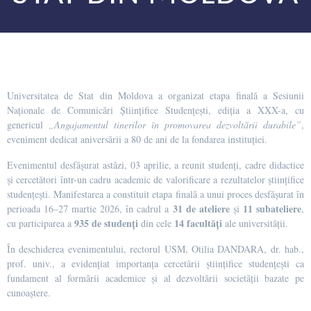
Universitatea de Stat din Moldova a organizat etapa finală a Sesiunii
Naționale de Comunicări Științifice Studențești, ediția a XXX-a, cu
genericul
„Angajamentul tinerilor în promovarea dezvoltării durabile”
,
eveniment dedicat aniversării a 80 de ani de la fondarea instituției.
Evenimentul desfășurat astăzi, 03 aprilie, a reunit studenți, cadre didactice
și cercetători într-un cadru academic de valorificare a rezultatelor științifice
studențești. Manifestarea a constituit etapa finală a unui proces desfășurat în
31 de ateliere
11 subateliere
perioada 16–27 martie 2026, în cadrul a
și
,
935 de studenți
14 facultăți
cu participarea a
din cele
ale universității.
În deschiderea evenimentului, rectorul USM, Otilia DANDARA, dr. hab.,
prof. univ., a evidențiat importanța cercetării științifice studențești ca
fundament al formării academice și al dezvoltării societății bazate pe
cunoaștere.