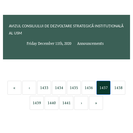
AVIZUL CONSILIULUI DE DEZVOLTARE STRATEGICĂ INSTITUȚIONALĂ
AL USM
Friday December 11th, 2020
Announcements
«
‹
1433
1434
1435
1436
1437
1438
1439
1440
1441
›
»