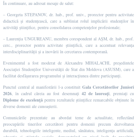
În continuare, au adresat mesaje de salut:
– Georgeta STEPANOV, dr. hab., prof. univ., prorector pentru activitate
didactică și studențească, care a subliniat rolul implicării studenților în
activități științifice, pentru consolidarea competențelor profesionale;
– Laurenția UNGUREANU, membru corespondent al AȘM, dr. hab., prof.
cerc., prorector pentru activitate științifică, care a accentuat relevanța
interdisciplinarității și a inovării în cercetarea contemporană.
Evenimentul a fost moderat de Alexandru MIHALACHI, președintele
Asociației Studenților Universității de Stat din Moldova (ASUSM), care a
facilitat desfășurarea programului și interacțiunea dintre participanți.
Gala Cercetătorilor Juniori
Punctul central al manifestării l-a constituit
2026
42 de laureați
, în cadrul căreia au fost desemnați
, premiați cu
Diplome de excelență
pentru rezultatele științifice remarcabile obținute în
diverse domenii ale cunoașterii.
Comunicările prezentate au abordat teme de actualitate, reflectând
preocupările tinerilor cercetători pentru domenii precum dezvoltarea
durabilă, tehnologiile inteligente, mediul, sănătatea, inteligența artificială,
educația și științele sociale, demonstrând un nivel înalt de pregătire