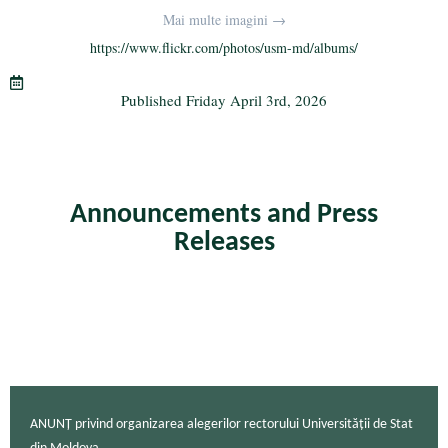
bo
tte
gr
ail
re
Mai multe imagini →
ok
r
a
https://www.flickr.com/photos/usm-md/albums/
m
Published
Friday April 3rd, 2026
Announcements and Press
Releases
ANUNȚ privind organizarea alegerilor rectorului Universității de Stat