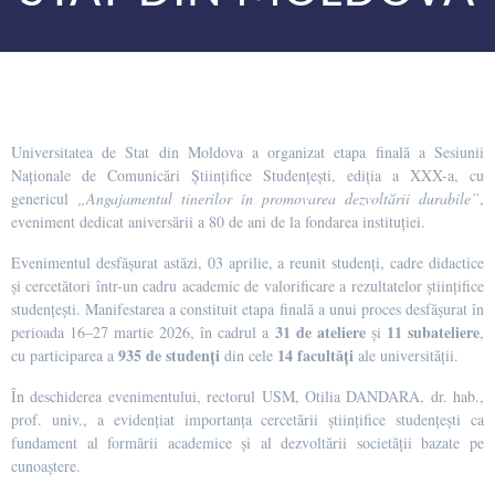
Universitatea de Stat din Moldova a organizat etapa finală a Sesiunii
Naționale de Comunicări Științifice Studențești, ediția a XXX-a, cu
genericul
„Angajamentul tinerilor în promovarea dezvoltării durabile”
,
eveniment dedicat aniversării a 80 de ani de la fondarea instituției.
Evenimentul desfășurat astăzi, 03 aprilie, a reunit studenți, cadre didactice
și cercetători într-un cadru academic de valorificare a rezultatelor științifice
studențești. Manifestarea a constituit etapa finală a unui proces desfășurat în
31 de ateliere
11 subateliere
perioada 16–27 martie 2026, în cadrul a
și
,
935 de studenți
14 facultăți
cu participarea a
din cele
ale universității.
În deschiderea evenimentului, rectorul USM, Otilia DANDARA, dr. hab.,
prof. univ., a evidențiat importanța cercetării științifice studențești ca
fundament al formării academice și al dezvoltării societății bazate pe
cunoaștere.