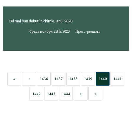
Cel mai bun debut în chimie, anul 2020
Среда ноября 25th, 2020
Пресс-релизы
«
‹
1436
1437
1438
1439
1440
1441
1442
1443
1444
›
»