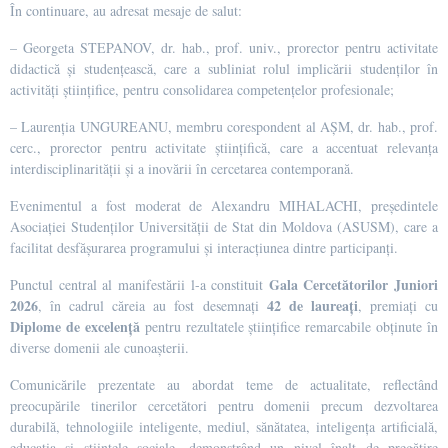
În continuare, au adresat mesaje de salut:
– Georgeta STEPANOV, dr. hab., prof. univ., prorector pentru activitate
didactică și studențească, care a subliniat rolul implicării studenților în
activități științifice, pentru consolidarea competențelor profesionale;
– Laurenția UNGUREANU, membru corespondent al AȘM, dr. hab., prof.
cerc., prorector pentru activitate științifică, care a accentuat relevanța
interdisciplinarității și a inovării în cercetarea contemporană.
Evenimentul a fost moderat de Alexandru MIHALACHI, președintele
Asociației Studenților Universității de Stat din Moldova (ASUSM), care a
facilitat desfășurarea programului și interacțiunea dintre participanți.
Gala Cercetătorilor Juniori
Punctul central al manifestării l-a constituit
2026
42 de laureați
, în cadrul căreia au fost desemnați
, premiați cu
Diplome de excelență
pentru rezultatele științifice remarcabile obținute în
diverse domenii ale cunoașterii.
Comunicările prezentate au abordat teme de actualitate, reflectând
preocupările tinerilor cercetători pentru domenii precum dezvoltarea
durabilă, tehnologiile inteligente, mediul, sănătatea, inteligența artificială,
educația și științele sociale, demonstrând un nivel înalt de pregătire