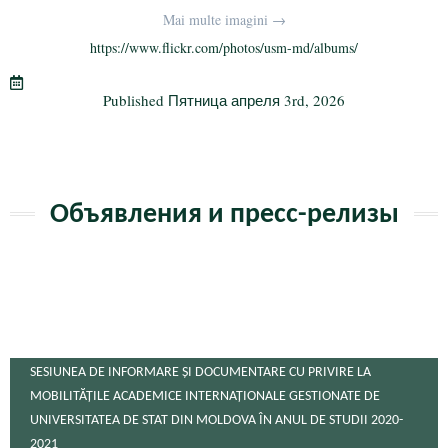
bo
tte
gr
ail
р
Mai multe imagini →
ok
r
a
а
https://www.flickr.com/photos/usm-md/albums/
m
в
Published
Пятница апреля 3rd, 2026
и
ть
Объявления и пресс-релизы
SESIUNEA DE INFORMARE ȘI DOCUMENTARE CU PRIVIRE LA
MOBILITĂȚILE ACADEMICE INTERNAȚIONALE GESTIONATE DE
UNIVERSITATEA DE STAT DIN MOLDOVA ÎN ANUL DE STUDII 2020-
2021