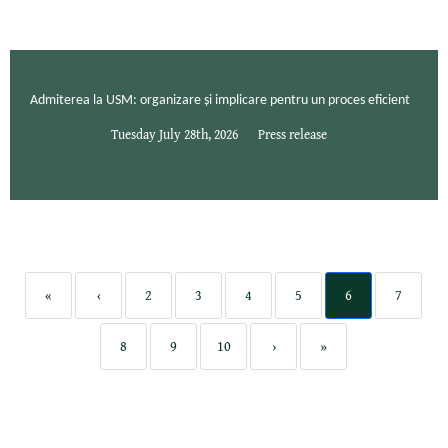
Admiterea la USM: organizare și implicare pentru un proces eficient
Tuesday July 28th, 2026
Press release
«
‹
2
3
4
5
6
7
8
9
10
›
»