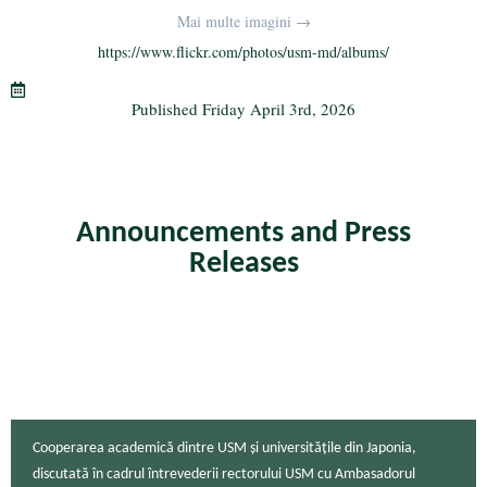
bo
tte
gr
ail
re
Mai multe imagini →
ok
r
a
https://www.flickr.com/photos/usm-md/albums/
m
Published
Friday April 3rd, 2026
Announcements and Press
Releases
Cooperarea academică dintre USM și universitățile din Japonia,
discutată în cadrul întrevederii rectorului USM cu Ambasadorul