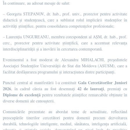
În continuare, au adresat mesaje de salut:
– Georgeta STEPANOV, dr. hab., prof. univ., prorector pentru activitate
didactică și studențească, care a subliniat rolul implicării studenților în
activități științifice, pentru consolidarea competențelor profesionale;
– Laurenția UNGUREANU, membru corespondent al AȘM, dr. hab., prof.
cerc., prorector pentru activitate științifică, care a accentuat relevanța
interdisciplinarității și a inovării în cercetarea contemporană.
Evenimentul a fost moderat de Alexandru MIHALACHI, președintele
Asociației Studenților Universității de Stat din Moldova (ASUSM), care a
facilitat desfășurarea programului și interacțiunea dintre participanți.
Gala Cercetătorilor Juniori
Punctul central al manifestării l-a constituit
2026
42 de laureați
, în cadrul căreia au fost desemnați
, premiați cu
Diplome de excelență
pentru rezultatele științifice remarcabile obținute în
diverse domenii ale cunoașterii.
Comunicările prezentate au abordat teme de actualitate, reflectând
preocupările tinerilor cercetători pentru domenii precum dezvoltarea
durabilă, tehnologiile inteligente, mediul, sănătatea, inteligența artificială,
educația și științele sociale, demonstrând un nivel înalt de pregătire