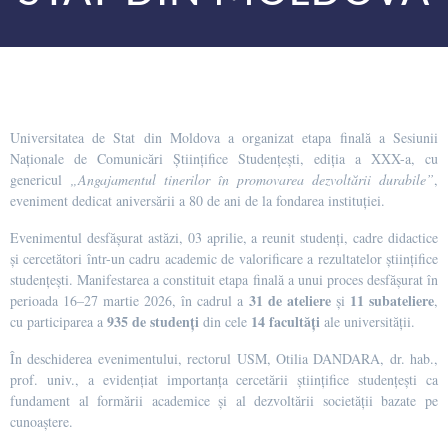
Universitatea de Stat din Moldova a organizat etapa finală a Sesiunii
Naționale de Comunicări Științifice Studențești, ediția a XXX-a, cu
genericul
„Angajamentul tinerilor în promovarea dezvoltării durabile”
,
eveniment dedicat aniversării a 80 de ani de la fondarea instituției.
Evenimentul desfășurat astăzi, 03 aprilie, a reunit studenți, cadre didactice
și cercetători într-un cadru academic de valorificare a rezultatelor științifice
studențești. Manifestarea a constituit etapa finală a unui proces desfășurat în
31 de ateliere
11 subateliere
perioada 16–27 martie 2026, în cadrul a
și
,
935 de studenți
14 facultăți
cu participarea a
din cele
ale universității.
În deschiderea evenimentului, rectorul USM, Otilia DANDARA, dr. hab.,
prof. univ., a evidențiat importanța cercetării științifice studențești ca
fundament al formării academice și al dezvoltării societății bazate pe
cunoaștere.