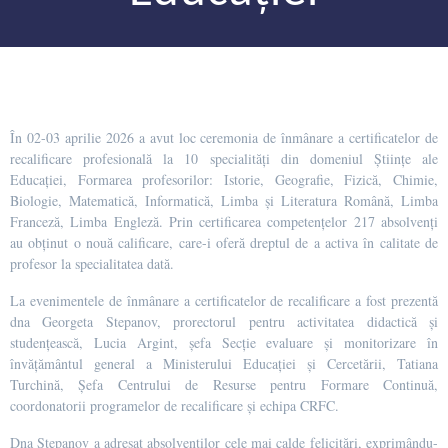
În 02-03 aprilie 2026 a avut loc ceremonia de înmânare a certificatelor de
recalificare profesională la 10 specialități din domeniul Științe ale
Educației, Formarea profesorilor: Istorie, Geografie, Fizică, Chimie,
Biologie, Matematică, Informatică, Limba și Literatura Română, Limba
Franceză, Limba Engleză. Prin certificarea competențelor 217 absolvenți
au obținut o nouă calificare, care-i oferă dreptul de a activa în calitate de
profesor la specialitatea dată.
La evenimentele de înmânare a certificatelor de recalificare a fost prezentă
dna Georgeta Stepanov, prorectorul pentru activitatea didactică și
studențească, Lucia Argint, șefa Secție evaluare și monitorizare în
învățământul general a Ministerului Educației și Cercetării, Tatiana
Turchină, Șefa Centrului de Resurse pentru Formare Continuă,
coordonatorii programelor de recalificare și echipa CRFC.
Dna Stepanov a adresat absolvenților cele mai calde felicitări, exprimându-