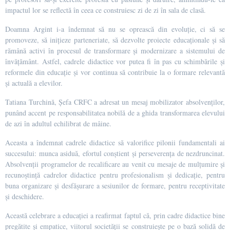
impactul lor se reflectă în ceea ce construiesc zi de zi în sala de clasă.
Doamna Argint i-a îndemnat să nu se oprească din evoluție, ci să se
promoveze, să inițieze parteneriate, să dezvolte proiecte educaționale și să
rămână activi în procesul de transformare și modernizare a sistemului de
învățământ. Astfel, cadrele didactice vor putea fi în pas cu schimbările și
reformele din educație și vor continua să contribuie la o formare relevantă
și actuală a elevilor.
Tatiana Turchină, Șefa CRFC a adresat un mesaj mobilizator absolvenților,
punând accent pe responsabilitatea nobilă de a ghida transformarea elevului
de azi în adultul echilibrat de mâine.
Aceasta a îndemnat cadrele didactice să valorifice pilonii fundamentali ai
succesului: munca asiduă, efortul conștient și perseverența de nezdruncinat.
Absolvenții programelor de recalificare au venit cu mesaje de mulțumire și
recunoștință cadrelor didactice pentru profesionalism și dedicație, pentru
buna organizare și desfășurare a sesiunilor de formare, pentru receptivitate
și deschidere.
Această celebrare a educației a reafirmat faptul că, prin cadre didactice bine
pregătite și empatice, viitorul societății se construiește pe o bază solidă de