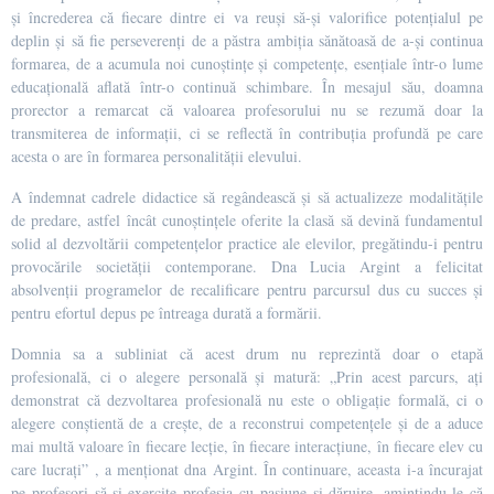
și încrederea că fiecare dintre ei va reuși să-și valorifice potențialul pe
deplin și să fie perseverenți de a păstra ambiția sănătoasă de a-și continua
formarea, de a acumula noi cunoștințe și competențe, esențiale într-o lume
educațională aflată într-o continuă schimbare. În mesajul său, doamna
prorector a remarcat că valoarea profesorului nu se rezumă doar la
transmiterea de informații, ci se reflectă în contribuția profundă pe care
acesta o are în formarea personalității elevului.
A îndemnat cadrele didactice să regândească și să actualizeze modalitățile
de predare, astfel încât cunoștințele oferite la clasă să devină fundamentul
solid al dezvoltării competențelor practice ale elevilor, pregătindu-i pentru
provocările societății contemporane. Dna Lucia Argint a felicitat
absolvenții programelor de recalificare pentru parcursul dus cu succes și
pentru efortul depus pe întreaga durată a formării.
Domnia sa a subliniat că acest drum nu reprezintă doar o etapă
profesională, ci o alegere personală și matură: „Prin acest parcurs, ați
demonstrat că dezvoltarea profesională nu este o obligație formală, ci o
alegere conștientă de a crește, de a reconstrui competențele și de a aduce
mai multă valoare în fiecare lecție, în fiecare interacțiune, în fiecare elev cu
care lucrați” , a menționat dna Argint. În continuare, aceasta i-a încurajat
pe profesori să-și exercite profesia cu pasiune și dăruire, amintindu-le că