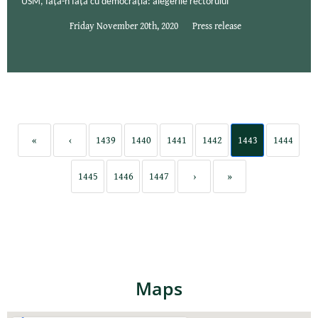
USM, față-n față cu democrația: alegerile rectorului
Friday November 20th, 2020
Press release
«
‹
1439
1440
1441
1442
1443
1444
1445
1446
1447
›
»
Maps