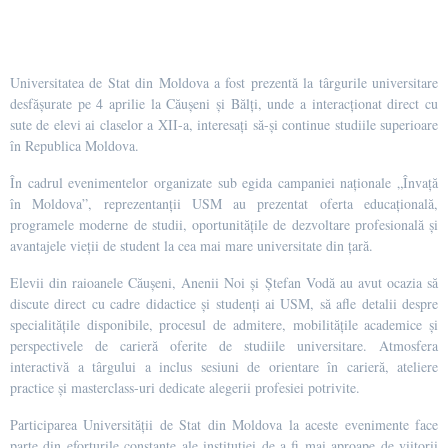
Universitatea de Stat din Moldova a fost prezentă la târgurile universitare
desfășurate pe 4 aprilie la Căușeni și Bălți, unde a interacționat direct cu
sute de elevi ai claselor a XII-a, interesați să-și continue studiile superioare
în Republica Moldova.
În cadrul evenimentelor organizate sub egida campaniei naționale „Învață
în Moldova”, reprezentanții USM au prezentat oferta educațională,
programele moderne de studii, oportunitățile de dezvoltare profesională și
avantajele vieții de student la cea mai mare universitate din țară.
Elevii din raioanele Căușeni, Anenii Noi și Ștefan Vodă au avut ocazia să
discute direct cu cadre didactice și studenți ai USM, să afle detalii despre
specialitățile disponibile, procesul de admitere, mobilitățile academice și
perspectivele de carieră oferite de studiile universitare. Atmosfera
interactivă a târgului a inclus sesiuni de orientare în carieră, ateliere
practice și masterclass-uri dedicate alegerii profesiei potrivite.
Participarea Universității de Stat din Moldova la aceste evenimente face
parte din eforturile constante ale instituției de a fi mai aproape de viitorii