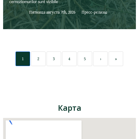
cernoziomurilor sunt vizibile
Пятница августа 7th, 2026
Пресс-релизы
1
2
3
4
5
›
»
Карта