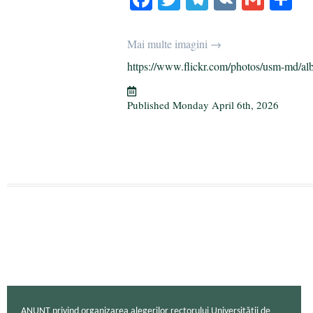
ce
wi
le
K
m
ha
bo
tte
gr
ail
re
Mai multe imagini →
ok
r
a
https://www.flickr.com/photos/usm-md/al
m
Published
Monday April 6th, 2026
ANUNȚ privind organizarea alegerilor rectorului Universității de