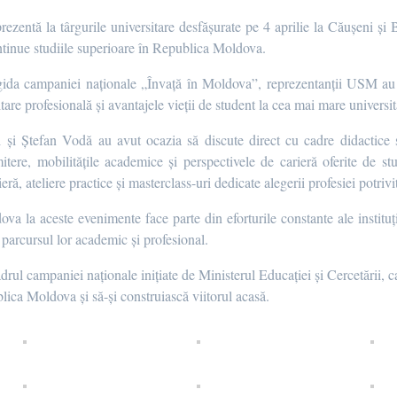
ezentă la târgurile universitare desfășurate pe 4 aprilie la Căușeni și B
continue studiile superioare în Republica Moldova.
gida campaniei naționale „Învață în Moldova”, reprezentanții USM au 
are profesională și avantajele vieții de student la cea mai mare universita
 și Ștefan Vodă au avut ocazia să discute direct cu cadre didactice ș
mitere, mobilitățile academice și perspectivele de carieră oferite de stu
eră, ateliere practice și masterclass-uri dedicate alegerii profesiei potrivi
ova la aceste evenimente face parte din eforturile constante ale instituți
d parcursul lor academic și profesional.
adrul campaniei naționale inițiate de Ministerul Educației și Cercetării, c
blica Moldova și să-și construiască viitorul acasă.