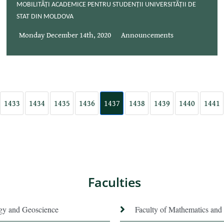
MOBILITĂȚI ACADEMICE PENTRU STUDENȚII UNIVERSITĂȚII DE
STAT DIN MOLDOVA
Monday December 14th, 2020
Announcements
1433
1434
1435
1436
1437
1438
1439
1440
1441
Faculties
ogy and Geoscience
Faculty of Mathematics and 