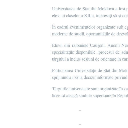
Universitatea de Stat din Moldova a fost pr
elevi ai claselor a XII-a, interesați să-și 
În cadrul evenimentelor organizate sub e
moderne de studii, oportunitățile de dezvolt
Elevii din raioanele Căușeni, Anenii Noi
specialitățile disponibile, procesul de ad
târgului a inclus sesiuni de orientare în cari
Participarea Universității de Stat din Mold
sprijinindu-i să ia decizii informate privin
Târgurile universitare sunt organizate în c
licee să aleagă studiile superioare în Repu