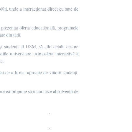
ălți, unde a interacționat direct cu sute de
prezentat oferta educațională, programele
te din țară.
i studenți ai USM, să afle detalii despre
diile universitare. Atmosfera interactivă a
te.
ei de a fi mai aproape de viitorii studenți,
are își propune să încurajeze absolvenții de