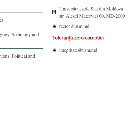
Universitatea de Stat din Moldova
str. Alexei Mateevici 60, MD-2009
es
rector@usm.md
agogy, Sociology and
Toleranță zero corupției
integritate@usm.md
tions, Political and