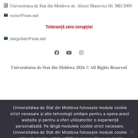
Universitatea de Stat din Moldova str. Alexei Mateevici 60, MD-2009
rector@usm.md
Toleranță zero corupției
integritate@usm.md
Universitatea de Stat din Moldova 2026 © All Rights Reserved
Universitatea de Stat din Moldova folosește module cookie
strict necesare și alte tehnologii similare pentru a opera acest
®
website și pentru a oferi utilizatorilor o experiență
Oficiul Programare Web al USM
personalizată. Pe lângă modulele cookie strict necesare,
Universitatea de Stat din Moldova folosește module cookie