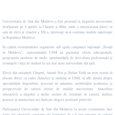
Universitatea de Stat din Moldova a fost prezentă la târgurile universitare
desfășurate pe 4 aprilie la Căușeni și Bălți, unde a interacționat direct cu
sute de elevi ai claselor a XII-a, interesați să-și continue studiile superioare
în Republica Moldova.
În cadrul evenimentelor organizate sub egida campaniei naționale „Învață
în Moldova”, reprezentanții USM au prezentat oferta educațională,
programele moderne de studii, oportunitățile de dezvoltare profesională și
avantajele vieții de student la cea mai mare universitate din țară.
Elevii din raioanele Căușeni, Anenii Noi și Ștefan Vodă au avut ocazia să
discute direct cu cadre didactice și studenți ai USM, să afle detalii despre
specialitățile disponibile, procesul de admitere, mobilitățile academice și
perspectivele de carieră oferite de studiile universitare. Atmosfera
interactivă a târgului a inclus sesiuni de orientare în carieră, ateliere
practice și masterclass-uri dedicate alegerii profesiei potrivite.
Participarea Universității de Stat din Moldova la aceste evenimente face
parte din eforturile constante ale instituției de a fi mai aproape de viitorii