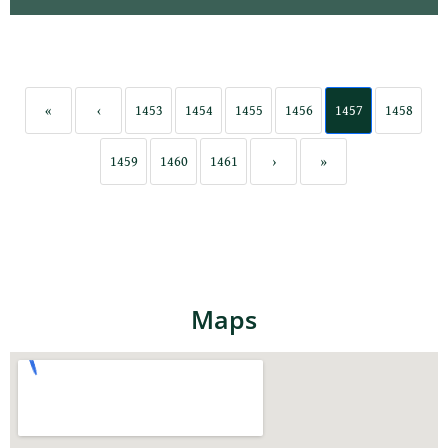
«
‹
1453
1454
1455
1456
1457
1458
1459
1460
1461
›
»
Maps