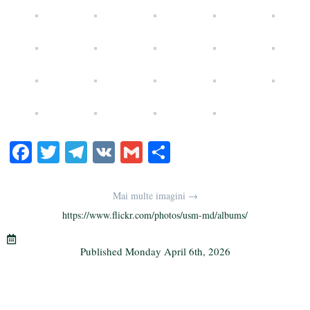
Fa
T
Te
V
G
S
ce
wi
le
K
m
ha
bo
tte
gr
ail
re
Mai multe imagini →
ok
r
a
https://www.flickr.com/photos/usm-md/albums/
m
Published
Monday April 6th, 2026