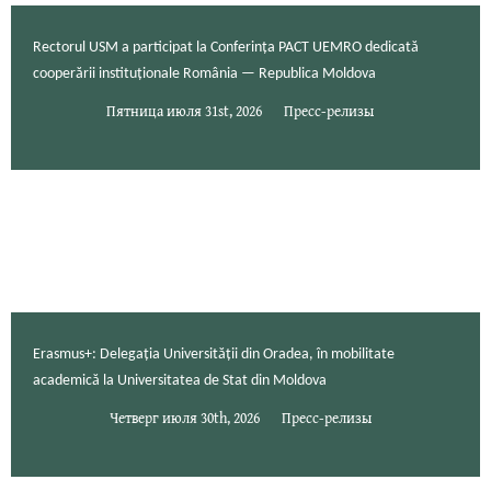
Rectorul USM a participat la Conferința PACT UEMRO dedicată
cooperării instituționale România — Republica Moldova
Пятница июля 31st, 2026
Пресс-релизы
Erasmus+: Delegația Universității din Oradea, în mobilitate
academică la Universitatea de Stat din Moldova
Четверг июля 30th, 2026
Пресс-релизы