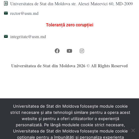
Universitatea de Stat din Moldova str. Alexei Mateevici 60, MD-2009
rector@usm.md
Toleranță zero corupției
integritate@usm.md
Universitatea de Stat din Moldova 2026 © All Rights Reserved
Universitatea de Stat din Moldova folosește module cookie
strict necesare și alte tehnologii similare pentru a opera acest
®
website și pentru a oferi utilizatorilor o experiență
Oficiul Programare Web al USM
personalizată. Pe lângă modulele cookie strict necesare,
Universitatea de Stat din Moldova folosește module cookie
opționale pentru a îmbunătăți și personaliza experiența