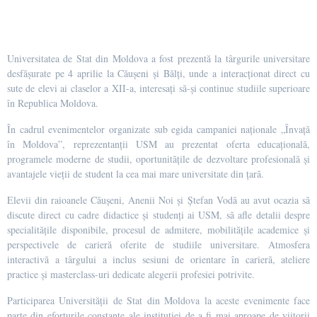
Universitatea de Stat din Moldova a fost prezentă la târgurile universitare
desfășurate pe 4 aprilie la Căușeni și Bălți, unde a interacționat direct cu
sute de elevi ai claselor a XII-a, interesați să-și continue studiile superioare
în Republica Moldova.
În cadrul evenimentelor organizate sub egida campaniei naționale „Învață
în Moldova”, reprezentanții USM au prezentat oferta educațională,
programele moderne de studii, oportunitățile de dezvoltare profesională și
avantajele vieții de student la cea mai mare universitate din țară.
Elevii din raioanele Căușeni, Anenii Noi și Ștefan Vodă au avut ocazia să
discute direct cu cadre didactice și studenți ai USM, să afle detalii despre
specialitățile disponibile, procesul de admitere, mobilitățile academice și
perspectivele de carieră oferite de studiile universitare. Atmosfera
interactivă a târgului a inclus sesiuni de orientare în carieră, ateliere
practice și masterclass-uri dedicate alegerii profesiei potrivite.
Participarea Universității de Stat din Moldova la aceste evenimente face
parte din eforturile constante ale instituției de a fi mai aproape de viitorii