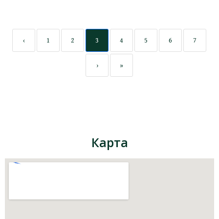
‹
1
2
3
4
5
6
7
›
»
Карта